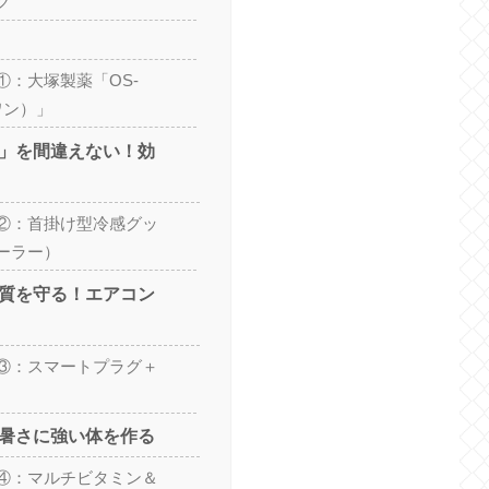
グ
①：大塚製薬「OS-
ワン）」
所」を間違えない！効
②：首掛け型冷感グッ
ーラー）
の質を守る！エアコン
③：スマートプラグ＋
で暑さに強い体を作る
④：マルチビタミン＆