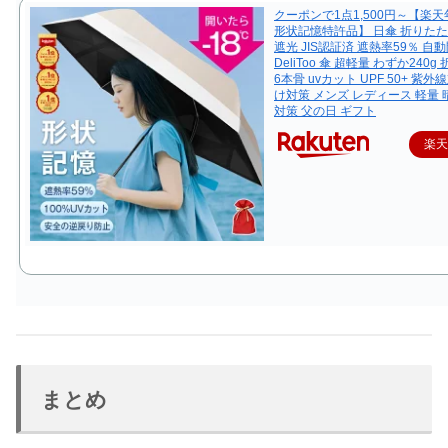
クーポンで1点1,500円～【楽天
形状記憶特許品】 日傘 折りたた
遮光 JIS認証済 遮熱率59％ 自
DeliToo 傘 超軽量 わずか240
6本骨 uvカット UPF 50+ 紫外
け対策 メンズ レディース 軽量 
対策 父の日 ギフト
楽
まとめ