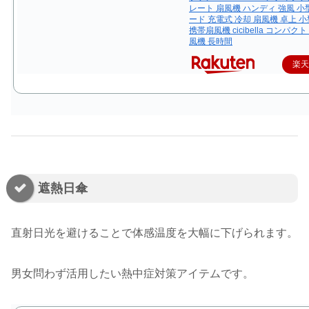
レート 扇風機 ハンディ 強風 小
ード 充電式 冷却 扇風機 卓上 
携帯扇風機 cicibella コンパク
風機 長時間
楽
遮熱日傘
直射日光を避けることで体感温度を大幅に下げられます。
男女問わず活用したい熱中症対策アイテムです。