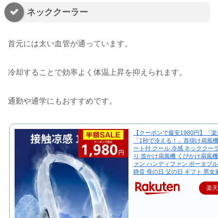
ネッククーラー
首元には太い血管が通っています。
冷却することで効率よく体温上昇を抑えられます。
通勤や通学にもおすすめです。
【クーポンで最安1980円】「楽
「1秒で冷える！」首掛け扇風機
ート付 クール 冷感 ネッククー
り 首かけ扇風機 くびかけ扇風機
ァン ハンディファン ポータブル
静音 母の日 父の日 ギフト 男女
楽