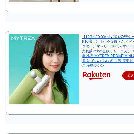
【10/24 20:00から 10％OFF
P10倍！】【小松菜奈さん イ
クター】マッサージガン マイト
売れ筋 relax 筋膜リリースガン
機 小型 MYTREX REBIVE MINI
肩 首 足 ふくらはぎ 足裏 肩甲骨
ス 振動マシン
楽