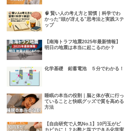
🧠 賢い人の考え方と習慣｜科学でわ
かった“頭が冴える”思考法と実践ステ
ップ
【南海トラフ地震2025年最新情報】
明日の地震は本当に起こるのか？
化学基礎 鉛蓄電池 ５分でわかる！
睡眠の本当の役割｜脳と体が夜に行っ
ていることと快眠グッズで質を高める
方法
【自由研究で人気No.1】10円玉がピ
カピカに！？お酢と塩でできる化学実