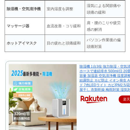
湿気による関節痛や
除湿機・空気清浄機
室内湿度を調整
頭痛の緩和
肩・腰のこりや疲労
マッサージ器
血流改善・コリ緩和
感の解消
パソコン作業後の偏
ホットアイマスク
目の疲れと頭痛緩和
頭痛対策
除湿機 1台3役 強力除湿・空気
ホースで連続排水 500ml/日 20畳 
容量 加湿器 空気清浄機 湿度調整
結露防止 カビ防止 イオン発生 A
ド 7色LEDライト カビ/PM2.5/
屋干し 衣類乾燥 梅雨対策 湿気
楽