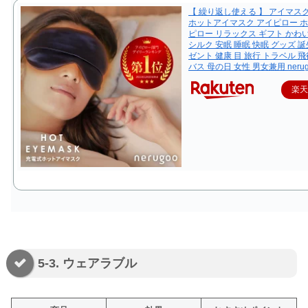
【 繰り返し使える 】 アイマス
ホットアイマスク アイピロー 
ピロー リラックス ギフト かわい
シルク 安眠 睡眠 快眠 グッズ 誕
ゼント 健康 目 旅行 トラベル 飛
バス 母の日 女性 男女兼用 nerug
楽
5-3. ウェアラブル