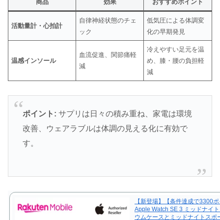
商品
効果
おすすめポイント
自律神経状態のチェ
低気圧による体調変
活動量計・心拍計
ック
化の早期発見
冷えやすい足元を温
血流促進、関節痛軽
温感インソール
め、膝・腰の負担軽
減
減
ポイント:
サプリは日々の積み重ね、家電は環境
改善、ウェアラブルは体調の見える化に有効で
す。
【新登場】【条件達成で3300
Apple Watch SE 3 ミッドナ
ウムケースとミッドナイトスポ