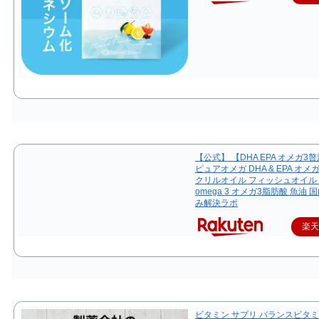
【公式】 【DHA EPA オメガ3
ピュアオメガ DHA & EPA オメ
クリルオイル フィッシュオイル
omega 3 オメガ3脂肪酸 魚油 
み解決ラボ
楽
ビタミン サプリ バランスビタミン