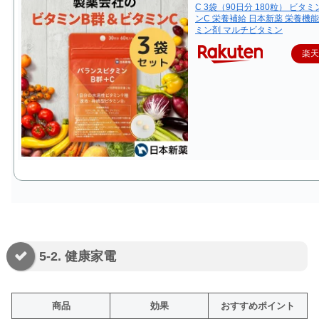
C 3袋（90日分 180粒） ビタミ
ンC 栄養補給 日本新薬 栄養機能
ミン剤 マルチビタミン
楽
5-2. 健康家電
商品
効果
おすすめポイント