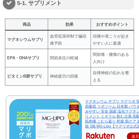
5-1. サプリメント
商品
効果
おすすめポイント
血管拡張抑制で偏頭
頭痛や肩こりが起き
マグネシウムサプリ
痛予防
やすい人に最適
関節痛・腰痛のある
EPA・DHAサプリ
関節炎症の軽減
人向け
自律神経の乱れを整
ビタミンB群サプリ
神経疲労の回復
える
マグネシウム サプリ マグリポ 
高吸収 リポソーム 日本製 パウ
みやすい 安全 国産 塩化マグネ
リメント ミネラル 飲む点滴 高
筋肉痛 こむら返り 乾燥 肌ケア 血
箱 3箱 MG-Lipo【マグリポ公
楽