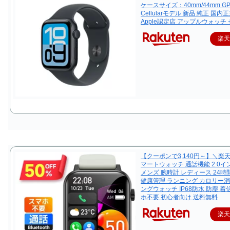
ケースサイズ：40mm/44mm G
Cellularモデル 新品 純正 国内
Apple認定店 アップルウォッチ
楽
【クーポンで3,140円～】＼楽天
マートウォッチ 通話機能 2.0
メンズ 腕時計 レディース 24
健康管理 ランニング カロリー消
ングウォッチ IP68防水 防塵 着
ホ不要 初心者向け 送料無料
楽