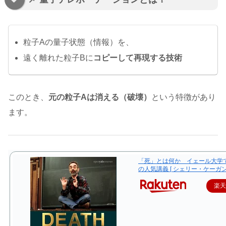
粒子Aの量子状態（情報）を、
遠く離れた粒子Bに
コピーして再現する技術
このとき、
元の粒子Aは消える（破壊）
という特徴があり
ます。
「死」とは何か イェール大学で
の人気講義 [ シェリー・ケーガン 
楽