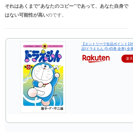
それはあくまで“あなたのコピー”であって、あなた自身で
はない可能性が高い
のです。
【エントリーで全品ポイント10
品]ドラえもん (0-45巻 全巻) 
楽