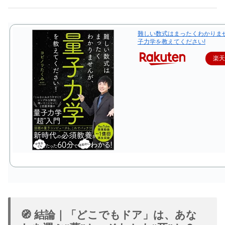
難しい数式はまったくわかりま
子力学を教えてください!
楽
🧭 結論｜「どこでもドア」は、あな