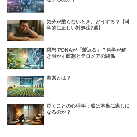
気分が乗らないとき、どうする？【科
学的に正しい対処法7選】
瞑想でDNAが「若返る」？科学が解
き明かす瞑想とテロメアの関係
窒素とは？
泣くことの心理学：涙は本当に癒しに
なるのか？