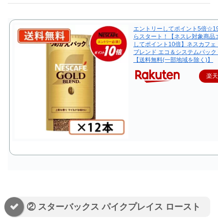
エントリーしてポイント5倍☆19
らスタート！【ネスレ対象商品
してポイント10倍】ネスカフェ
ブレンド エコ＆システムパック 9
【送料無料(一部地域を除く)】
楽
② スターバックス パイクプレイス ロースト