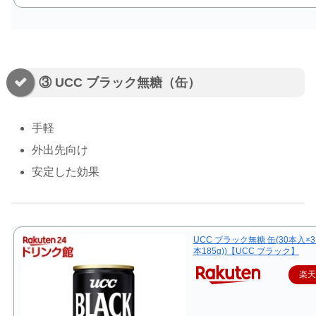
③ UCC ブラック無糖（缶）
手軽
外出先向け
安定した効果
UCC ブラック無糖 缶(30本入×
本185g))【UCC ブラック】
楽