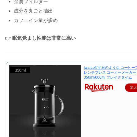
金属フィルター
成分を丸ごと抽出
カフェイン量が多め
👉
眠気覚まし性能は非常に高い
IwaiLoft 宝石のような コーヒ
レンチプレス コーヒーメーカー
350ml/600ml ブレイクタイム
楽