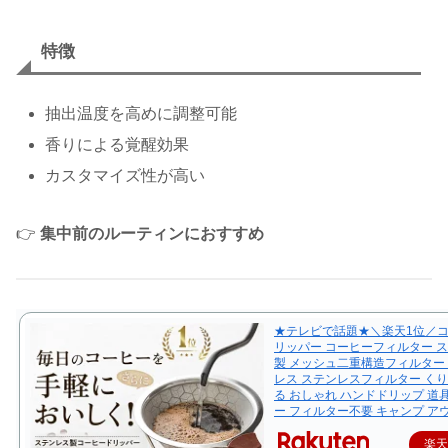
特徴
抽出温度を高めに調整可能
香りによる覚醒効果
カスタマイズ性が高い
👉
集中前のルーティンにおすすめ
★テレビで話題★＼楽天1位／
リッパー コーヒーフィルター 
製 メッシュ二重構造フィルター
レス ステンレスフィルター く
る おしゃれ ハンドドリップ 道
ー フィルター不要 キャンプ ア
楽