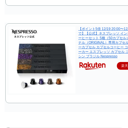
【ポイント5倍 12/19 20:00〜12/
で】【公式】ネスプレッソ イン
ーヒーセット 5種（50カプセル
ナル（ORIGINAL）専用カプセル
ーカプセル カプセルコーヒー 
ーカー エスプレッソ カプセル 
シン ブラジル Nespresso
楽