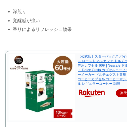
深煎り
覚醒感が強い
香りによるリフレッシュ効果
【公式店】スターバックス パイ
ス ロースト ネスカフェ ドルチ
専用カプセル 60P | Nescafe
ト Dolce Gusto カプセルコー
ーメーカー ドルチェグスト専用
コーヒーカプセル コーヒーマシ
ル レギュラーコーヒー 珈琲
楽