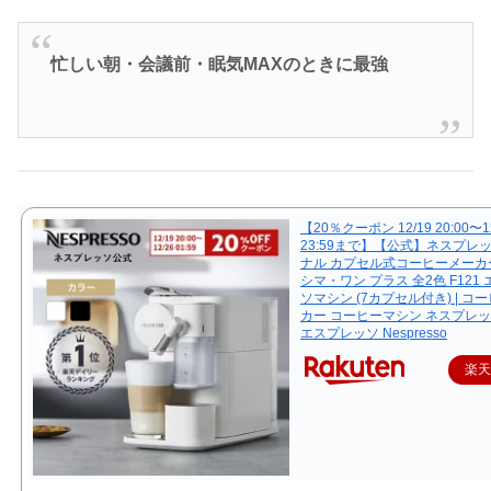
忙しい朝・会議前・眠気MAXのときに最強
【20％クーポン 12/19 20:00〜1
23:59まで】【公式】ネスプレ
ナル カプセル式コーヒーメーカ
シマ・ワン プラス 全2色 F121
ソマシン (7カプセル付き) | コ
カー コーヒーマシン ネスプレ
エスプレッソ Nespresso
楽