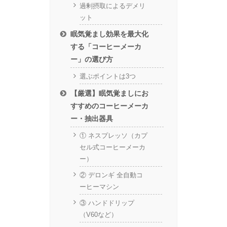
過剰摂取によるデメリ
ット
眠気覚まし効果を最大化
する「コーヒーメーカ
ー」の選び方
選ぶポイントは3つ
【厳選】眠気覚ましにお
すすめのコーヒーメーカ
ー・抽出器具
① ネスプレッソ（カプ
セル式コーヒーメーカ
ー）
② デロンギ 全自動コ
ーヒーマシン
③ ハンドドリップ
（V60など）