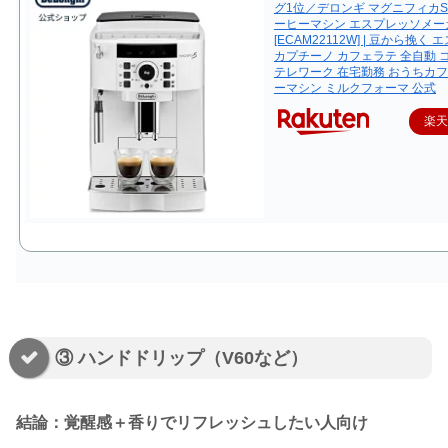
グ1位／デロンギ マグニフィカS
ーヒーマシン エスプレッソメー
[ECAM22112W] | 豆から挽く
カプチーノ カフェラテ 全自動 
テレワーク 在宅勤務 おうちカフ
ーマシン ミルクフォーマ 公式
楽
③ ハンドドリップ（V60など）
結論：覚醒感＋香りでリフレッシュしたい人向け