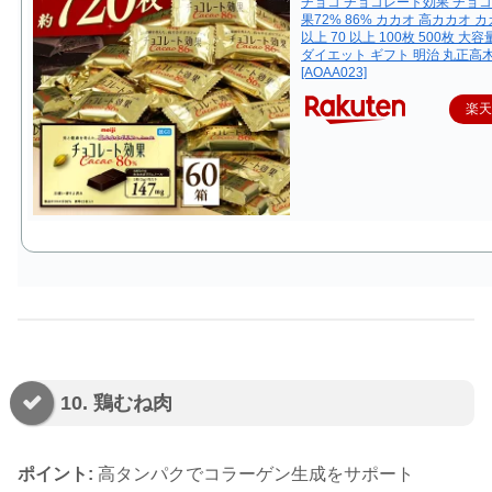
チョコ チョコレート効果 チョ
果72% 86% カカオ 高カカオ 
以上 70 以上 100枚 500枚 大
ダイエット ギフト 明治 丸正高
[AOAA023]
楽
10. 鶏むね肉
ポイント:
高タンパクでコラーゲン生成をサポート