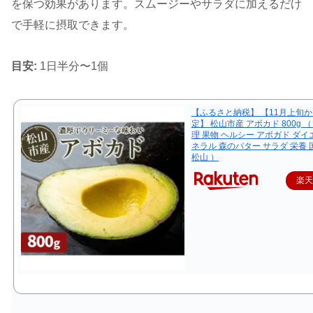
を保つ効果があります。スムージーやサラダに加えるだけ
で手軽に摂取できます。
目安:
1日半分〜1個
【ふるさと納税】 【11月上旬
定】 松山市産 アボカド 800g （
理 果物 ヘルシー アボガド ダイ
ネラル 森のバター サラダ 栄養 
松山 ）
楽