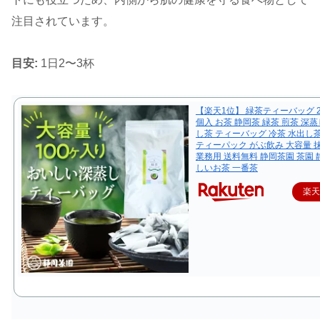
注目されています。
目安:
1日2〜3杯
【楽天1位】 緑茶ティーバッグ 2.
個入 お茶 静岡茶 緑茶 煎茶 深蒸
し茶 ティーバッグ 冷茶 水出し
ティーパック がぶ飲み 大容量 
業務用 送料無料 静岡茶園 茶園 
しいお茶 一番茶
楽