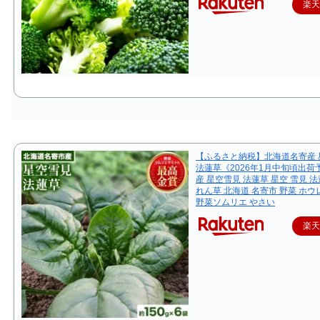
楽
【ふるさと納税】北海道名寄産 
法蓮草《2026年1月中旬頃出荷
産 星空雪見 法蓮草 星空 雪見 法
れん草 北海道 名寄市 野菜 ホ
野菜ソムリエ やさい
楽