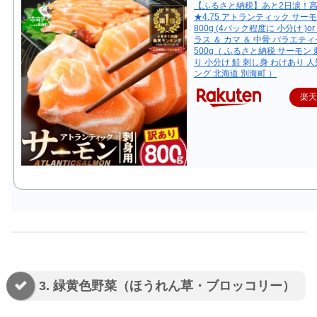
【ふるさと納税】あと2日涙！
★4.75 アトランティック サー
800g (4パック程度に 小分け )o
ラス ＆ カマ ＆ 中骨 バラエテ
500g（ ふるさと納税 サーモン 
り 小分け 鮭 刺し身 わけあり 人
ング 北海道 別海町 ）
楽
3. 緑黄色野菜（ほうれん草・ブロッコリー）