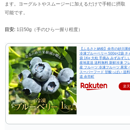
ます。ヨーグルトやスムージーに加えるだけで手軽に摂取
可能です。
目安:
1日50g（手のひら一握り程度）
【ふるさと納税】余市の砂川果
冷凍ブルーベリー 500g×2袋 
袋 1Kg 大粒 手摘み みずみずし
産地直送 送料無料 新鮮冷凍 フ
産 フルーツ 冷凍フルーツ 果実
スーパーフード 甘酸っぱい 送料
道 余市町
楽