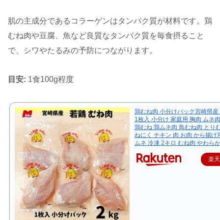
肌の主成分であるコラーゲンはタンパク質が材料です。鶏
むね肉や豆腐、魚など良質なタンパク質を毎食摂ること
で、シワやたるみの予防につながります。
目安:
1食100g程度
鶏むね肉 小分けパック宮崎県産 2
1枚入 小分け 家庭用 胸肉 ムネ肉
鶏むね 鶏ムネ肉 鳥むね肉 とり
ねにく チキン 肉 お肉 から揚げ用
ムネ 冷凍 2キロ むね肉 やわら
楽