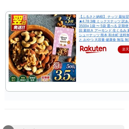
【ふるさと納税】 ナッツ 最短
★4.78 3種 ミックスナッツ 訳あり
3500g 1袋 〜 5袋 選べる 定期便 
回 素焼き アーモンド 生くるみ 
シューナッツ 熊本 和水町 送料
と おやつ 大容量 健康食 無塩 無
楽