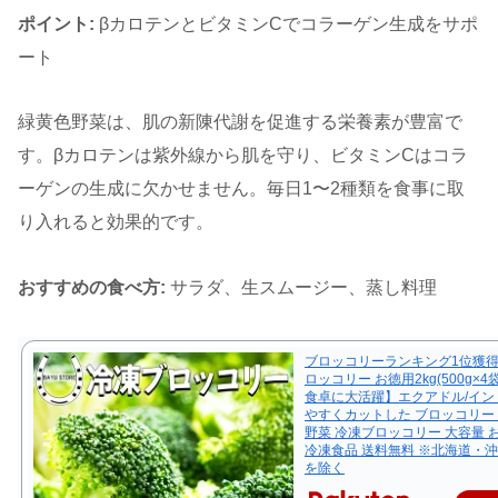
ポイント:
βカロテンとビタミンCでコラーゲン生成をサポ
ート
緑黄色野菜は、肌の新陳代謝を促進する栄養素が豊富で
す。βカロテンは紫外線から肌を守り、ビタミンCはコラ
ーゲンの生成に欠かせません。毎日1〜2種類を食事に取
り入れると効果的です。
おすすめの食べ方:
サラダ、生スムージー、蒸し料理
ブロッコリーランキング1位獲得!
ロッコリー お徳用2kg(500g×
食卓に大活躍】エクアドル/イン
やすくカットした ブロッコリー 
野菜 冷凍ブロッコリー 大容量 
冷凍食品 送料無料 ※北海道・
を除く