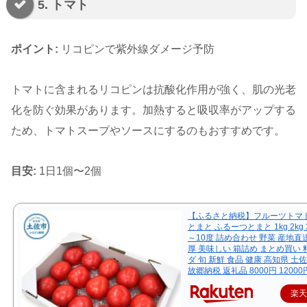
5. トマト
ポイント:
リコピンで紫外線ダメージ予防
トマトに含まれるリコピンは抗酸化作用が強く、肌の光老
化を防ぐ効果があります。加熱すると吸収率がアップする
ため、トマトスープやソースにするのもおすすめです。
目安:
1日1個〜2個
【ふるさと納税】フルーツトマト
とまと ふるーつとまと 1kg 2kg 3
～10度 詰め合わせ 野菜 産地直送
厚 美味しい 箱詰め まとめ買い 
ダ 旬 新鮮 食品 健康 高知県 土
故郷納税 返礼品 8000円 12000円
楽