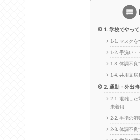
1. 学校でやっ
1-1. マス
1-2. 手洗
1-3. 体調
1-4. 共用
2. 通勤・外出
2-1. 混雑
未着用
2-2. 手指の
2-3. 体調