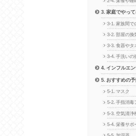
2-4. 栄養や
3. 家庭でやっ
3-1. 家族
3-2. 部屋の
3-3. 食器や
3-4. 手洗い
4. インフルエ
5. おすすめの
5-1. マスク
5-2. 手指消
5-3. 空気清浄
5-4. 栄養サ
5-5. 加湿器