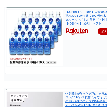
【本日ポイント10倍】佐渡海洋
硬水300 500ml 硬度300 天然水
層水 ペットボトル 飲料 〔 ×24
【代引不可】 父の日 ギフト
楽
体臭博士が作った 超強力 無添加
ロング110g×3 抗菌作用 ワキガ
の臭いを炭のチカラで徹底消臭 
ガ わきが対策 PATM 生臭さ 足