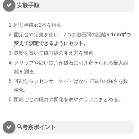
実験手順
同じ棒磁石2本を用意。
固定台や定規を使い、2つの磁石間の距離を
1cmずつ
変えて測定できるようにセット。
鉄粉を置いて磁力線の見え方を観察。
クリップや細い鉄片が磁石に引き寄せられる最大距
離を測る。
可能なら力センサーやバネばかりで磁力の強さを数
値化。
距離ごとの磁力の変化を表やグラフにまとめる。
🔍考察ポイント