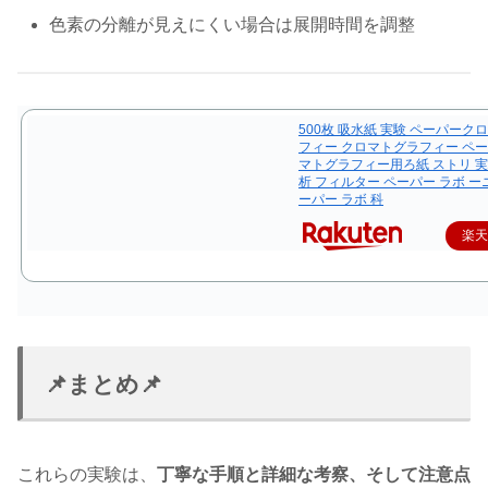
色素の分離が見えにくい場合は展開時間を調整
500枚 吸水紙 実験 ペーパーク
フィー クロマトグラフィー ペー
マトグラフィー用ろ紙 ストリ 実
析 フィルター ペーパー ラボ ー
ーパー ラボ 科
楽
📌まとめ📌
これらの実験は、
丁寧な手順と詳細な考察、そして注意点