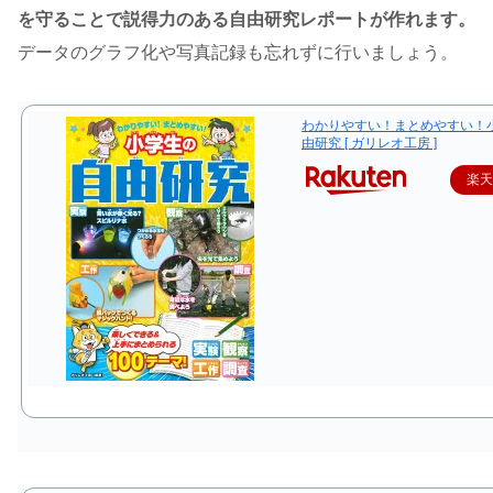
を守ることで説得力のある自由研究レポートが作れます。
データのグラフ化や写真記録も忘れずに行いましょう。
わかりやすい！まとめやすい！
由研究 [ ガリレオ工房 ]
楽