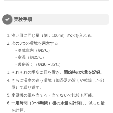
実験手順
浅い皿に同じ量（例：100ml）の水を入れる。
次の3つの環境を用意する：
- 冷蔵庫内（約5℃）
- 室温（約25℃）
- 暖房近く（約30〜35℃）
それぞれの場所に皿を置き、
開始時の水量を記録
。
さらに湿度の違う環境（加湿器の近くや乾燥した部
屋）で繰り返す。
扇風機の風を当てる・当てないで比較も可能。
一定時間（3〜6時間）後の水量を計測
し、減った量
を計算。