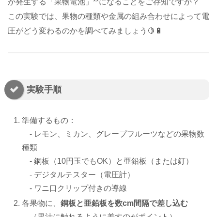
が発生する「果物電池」**になることをご存知ですか？
この実験では、果物の種類や金属の組み合わせによって電
圧がどう変わるのかを調べてみましょう🍋🔋
実験手順
準備するもの：
- レモン、ミカン、グレープフルーツなどの果物数
種類
- 銅板（10円玉でもOK）と亜鉛板（または釘）
- デジタルテスター（電圧計）
- ワニ口クリップ付きの導線
各果物に、
銅板と亜鉛板を数cm間隔で差し込む
（果汁に触れるように差すのがポイント）