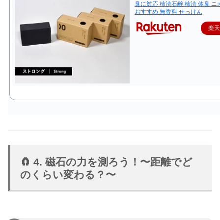
臭に対応 柿渋石鹸 柿渋 体臭 ニ
おすすめ 無香料 せっけん
楽
🧲 4. 磁石の力を測ろう！〜距離でど
のくらい変わる？〜