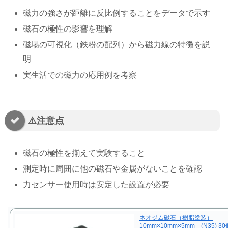
磁力の強さが距離に反比例することをデータで示す
磁石の極性の影響を理解
磁場の可視化（鉄粉の配列）から磁力線の特徴を説
明
実生活での磁力の応用例を考察
⚠️注意点
磁石の極性を揃えて実験すること
測定時に周囲に他の磁石や金属がないことを確認
力センサー使用時は安定した設置が必要
ネオジム磁石（樹脂塗装）
10mm×10mm×5mm (N35) 