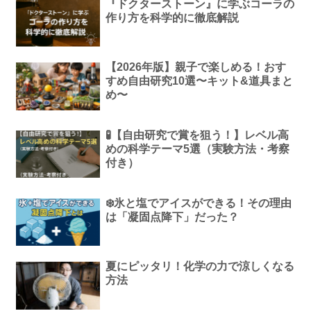
『ドクターストーン』に学ぶコーラの
作り方を科学的に徹底解説
【2026年版】親子で楽しめる！おす
すめ自由研究10選〜キット&道具まと
め〜
🧪【自由研究で賞を狙う！】レベル高
めの科学テーマ5選（実験方法・考察
付き）
❄️氷と塩でアイスができる！その理由
は「凝固点降下」だった？
夏にピッタリ！化学の力で涼しくなる
方法