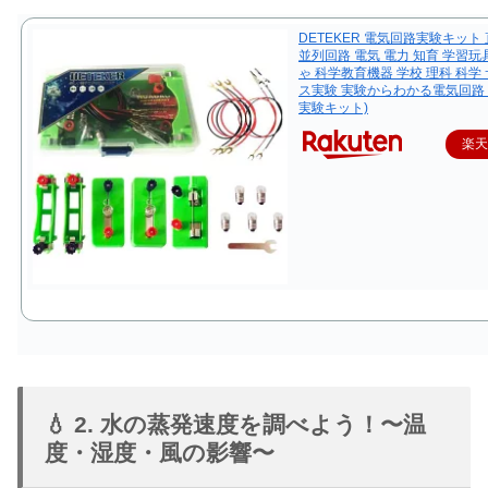
DETEKER 電気回路実験キット
並列回路 電気 電力 知育 学習玩
ゃ 科学教育機器 学校 理科 科学
ス実験 実験からわかる電気回路 
実験キット)
楽
💧 2. 水の蒸発速度を調べよう！〜温
度・湿度・風の影響〜