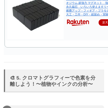
オジウム 超強力 マグネット
永久磁石 いろいろ使えますリ
燃費アップ・フィギア・プラモ
大工・工作・DIY・紙留め・実
楽
🎨 5. クロマトグラフィーで色素を分
離しよう！〜植物やインクの分析〜