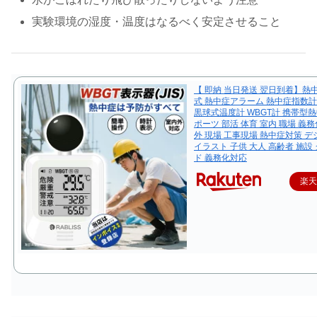
実験環境の湿度・温度はなるべく安定させること
【 即納 当日発送 翌日到着】熱
式 熱中症アラーム 熱中症指数計
黒球式温度計 WBGT計 携帯型熱
ポーツ 部活 体育 室内 職場 義務
外 現場 工事現場 熱中症対策 
イラスト 子供 大人 高齢者 施設
ド 義務化対応
楽