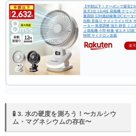
【半額以下！クーポンで最安2,6
楽天1位 1台4役 扇風機 クリップ
量調節 12H連続稼働 DCモータ
自動 首振り ナイトライト付き 
ーター 角度調整 強力 静音 ミニ
上扇風機 小型 軽量 省エネ USB
時間 サイクロン送風
楽
🧪 3. 水の硬度を測ろう！〜カルシウ
ム・マグネシウムの存在〜