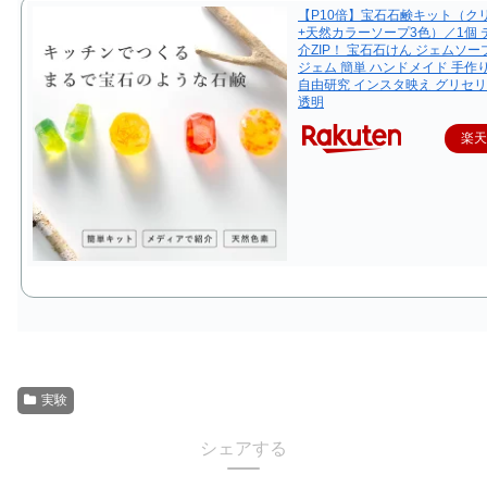
【P10倍】宝石石鹸キット（ク
+天然カラーソープ3色）／1個 
介ZIP！ 宝石石けん ジェムソー
ジェム 簡単 ハンドメイド 手作
自由研究 インスタ映え グリセ
透明
楽
実験
シェアする