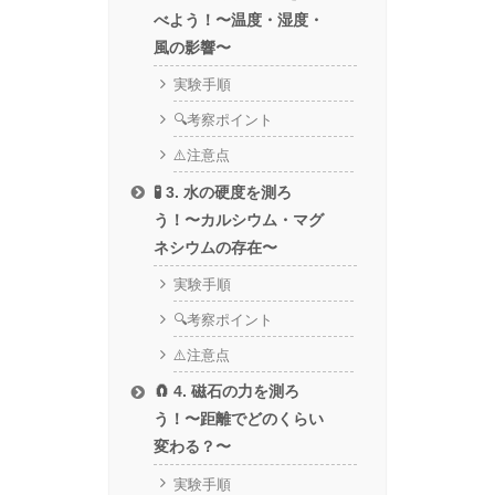
べよう！〜温度・湿度・
風の影響〜
実験手順
🔍考察ポイント
⚠️注意点
🧪 3. 水の硬度を測ろ
う！〜カルシウム・マグ
ネシウムの存在〜
実験手順
🔍考察ポイント
⚠️注意点
🧲 4. 磁石の力を測ろ
う！〜距離でどのくらい
変わる？〜
実験手順