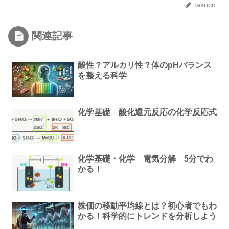
takuco
関連記事
酸性？アルカリ性？体のpHバランス
を整える科学
化学基礎 酸化還元反応の化学反応式
化学基礎・化学 電気分解 5分でわ
かる！
株価の移動平均線とは？初心者でもわ
かる！科学的にトレンドを分析しよう