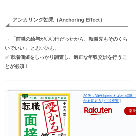
アンカリング効果（Anchoring Effect）
→
「前職の給与が〇〇円だったから、転職先もそのくら
いでいい」
と思い込む。
✅
市場価値をしっかり調査し、適正な年収交渉を行うこ
とが必須！
20代～30代前半のための 転職
かる答え方 [ 中谷充宏 ]
楽