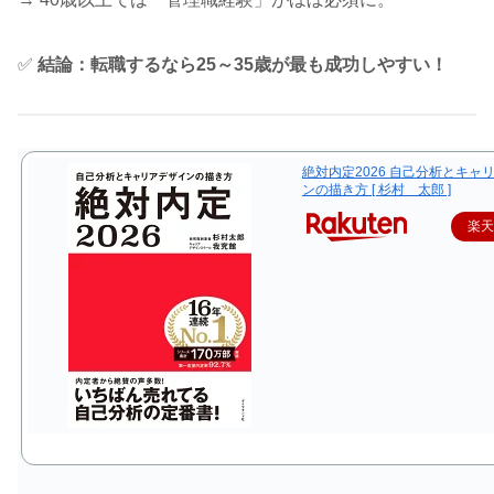
✅
結論：転職するなら25～35歳が最も成功しやすい！
絶対内定2026 自己分析とキャ
ンの描き方 [ 杉村 太郎 ]
楽