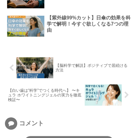
【紫外線99%カット】日傘の効果を科
学で解明！今すぐ欲しくなる7つの理
由
【脳科学で解説】ポジティブで居続ける
方法
【白い歯は“科学”でつくる時代へ】 〜キ
ュラ ホワイトニングジェルの実力を徹底
検証〜
コメント