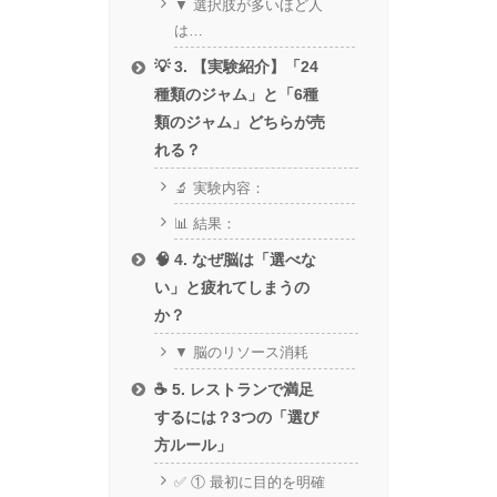
▼ 選択肢が多いほど人
は…
💡 3. 【実験紹介】「24
種類のジャム」と「6種
類のジャム」どちらが売
れる？
🔬 実験内容：
📊 結果：
🧠 4. なぜ脳は「選べな
い」と疲れてしまうの
か？
▼ 脳のリソース消耗
☕ 5. レストランで満足
するには？3つの「選び
方ルール」
✅ ① 最初に目的を明確