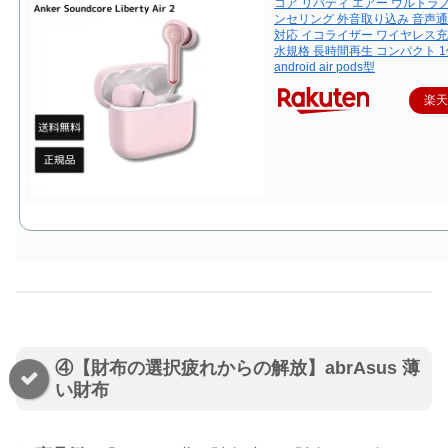
コア リバティ エアー ウルトラ
ンセリング 外音取り込み 音声通
対応 イコライザー ワイヤレス充電 
水規格 長時間再生 コンパクト 1
android air pods型
楽
④【財布の選択疲れからの解放】abrAsus 薄
い財布