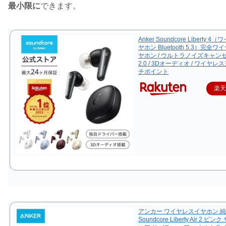
最小限に
できます。
Anker Soundcore Liberty 
ヤホン Bluetooth 5.3）完全
ヤホン / ウルトラノイズキャン
2.0 / 3Dオーディオ / ワイヤレス
チポイント
楽
アンカー ワイヤレスイヤホン 純正 
Soundcore Liberty Air 2 ピ