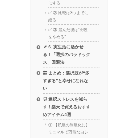
にする
✅ ② 比較は3つまでに
絞る
✅ ③ 選んだ後は“比較
をやめる”
📌 6. 実生活に活かせ
る！「選択のパラドック
ス」回避法
🔚 まとめ：選択肢が“多
すぎる”と幸せになれな
い
🛒 選択ストレスを減ら
す！楽天で買えるおすす
めアイテム4選
① 【私服の制服化に】
ミニマルで万能な白シ