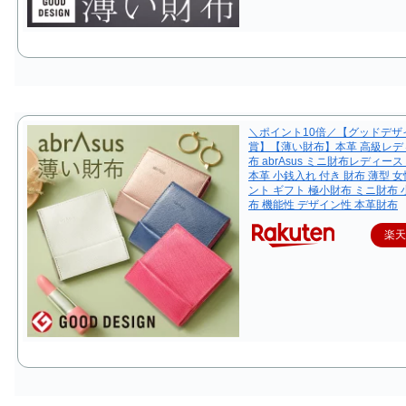
＼ポイント10倍／【グッドデザ
賞】【薄い財布】本革 高級レデ
布 abrAsus ミニ財布レディー
本革 小銭入れ 付き 財布 薄型 
ント ギフト 極小財布 ミニ財布 
布 機能性 デザイン性 本革財布
楽