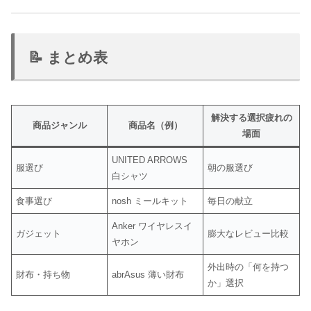
📝 まとめ表
解決する選択疲れの
商品ジャンル
商品名（例）
場面
UNITED ARROWS
服選び
朝の服選び
白シャツ
食事選び
nosh ミールキット
毎日の献立
Anker ワイヤレスイ
ガジェット
膨大なレビュー比較
ヤホン
外出時の「何を持つ
財布・持ち物
abrAsus 薄い財布
か」選択