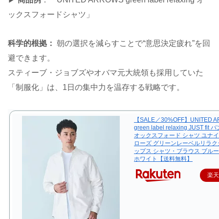
ックスフォードシャツ」
科学的根拠：
朝の選択を減らすことで“意思決定疲れ”を回
避できます。
スティーブ・ジョブズやオバマ元大統領も採用していた
「制服化」は、1日の集中力を温存する戦略です。
【SALE／30%OFF】UNITED 
green label relaxing JUST f
オックスフォード シャツ ユナ
ローズ グリーンレーベルリラク
ップス シャツ・ブラウス ブルー
ホワイト【送料無料】
楽