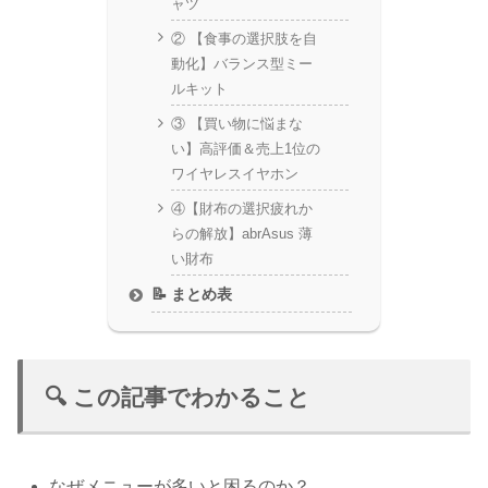
ャツ
② 【食事の選択肢を自
動化】バランス型ミー
ルキット
③ 【買い物に悩まな
い】高評価＆売上1位の
ワイヤレスイヤホン
④【財布の選択疲れか
らの解放】abrAsus 薄
い財布
📝 まとめ表
🔍 この記事でわかること
なぜメニューが多いと困るのか？