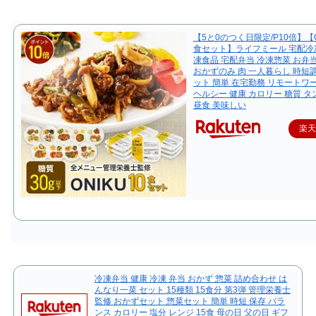
【5と0のつく日限定/P10倍】【O
食セット】ライフミール 宅配冷
凍食品 宅配弁当 冷凍惣菜 お弁
おかずのみ 肉 一人暮らし 時短
ット 簡単 在宅勤務 リモートワ
ヘルシー 健康 カロリー 糖質 
昼食 美味しい
楽
冷凍弁当 健康 冷凍 弁当 おかず 惣菜 詰め合わせ は
んなり一菜 セット 15種類 15食分 第3弾 管理栄養士
監修 おかずセット 惣菜セット 簡単 時短 保存 バラ
ンス カロリー 塩分 レンジ 15食 母の日 父の日 ギフ