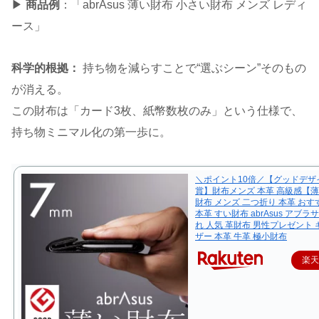
▶
商品例
：「abrAsus 薄い財布 小さい財布 メンズ レディ
ース」
科学的根拠：
持ち物を減らすことで“選ぶシーン”そのもの
が消える。
この財布は「カード3枚、紙幣数枚のみ」という仕様で、
持ち物ミニマル化の第一歩に。
＼ポイント10倍／【グッドデザ
賞】財布メンズ 本革 高級感【
財布 メンズ 二つ折り 本革 おす
本革 すい財布 abrAsus アブラ
れ 人気 革財布 男性プレゼント 
ザー 本革 牛革 極小財布
楽