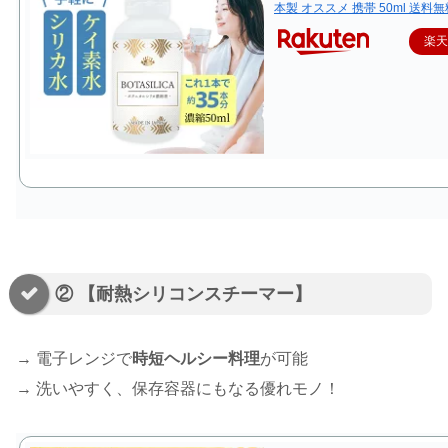
本製 オススメ 携帯 50ml 送料無
楽
② 【耐熱シリコンスチーマー】
→ 電子レンジで
時短ヘルシー料理
が可能
→ 洗いやすく、保存容器にもなる優れモノ！