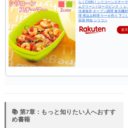
らくCHIN！シリコーンスチーマ
ムグリーン / ローズピンク ｜ 
冷凍保存 オーブン調理 食洗機対
理 煮込み料理 ケーキ作り 下ご
容器 時短 シリコン
楽
📚 第7章：もっと知りたい人へおすす
め書籍