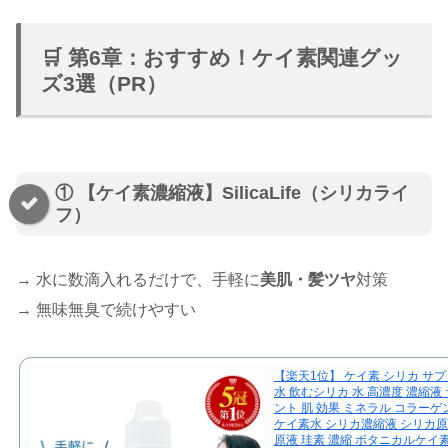
🛒 第6章：おすすめ！ケイ素関連グッ
ズ3選（PR）
① 【ケイ素濃縮液】SilicaLife（シリカライ
フ）
→ 水に数滴入れるだけで、手軽に
美肌・髪ツヤ
対策
→ 無味無臭で続けやすい
【楽天1位】 ケイ素 シリカ サプ
水 飲むシリカ 水 高濃度 濃縮液
ント 肌 効果 ミネラル コラーゲ
ケイ素水 シリカ濃縮液 シリカ原
原液 珪素 濃縮 ボタニカルケイ素