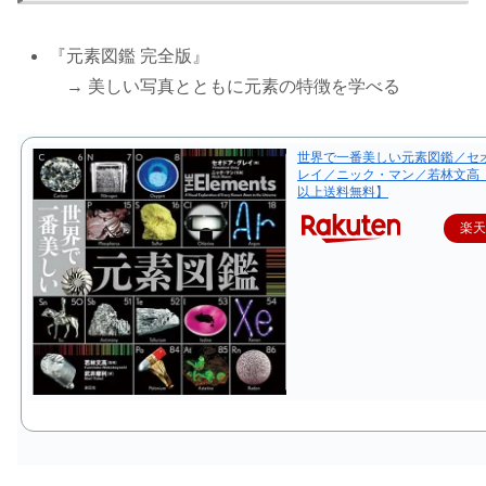
『元素図鑑 完全版』
→ 美しい写真とともに元素の特徴を学べる
世界で一番美しい元素図鑑／セ
レイ／ニック・マン／若林文高【
以上送料無料】
楽