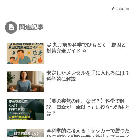
takuco
関連記事
🌙 九月病を科学でひもとく：原因と
対策完全ガイド 🌞
安定したメンタルを手に入れるには？
科学的に解説
【夏の突然の雨、なぜ？】科学で解
説！日傘が「傘以上」に役立つ理由と
は？
🔥科学的に考える！サッカーで勝つた
めの戦術と戦略〜脳・統計・フォーメ