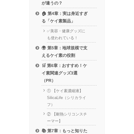
が違うの？
🏠 第4章：実は身近すぎ
る「ケイ素製品」
✅美容・健康グッズに
も使われている！
🌍 第5章：地球規模で支
えるケイ素の役割
🛒 第6章：おすすめ！ケ
イ素関連グッズ3選
（PR）
① 【ケイ素濃縮液】
SilicaLife（シリカライ
フ）
② 【耐熱シリコンスチ
ーマー】
📚 第7章：もっと知りた