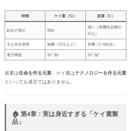
特徴
ケイ素（Si）
炭素（C）
強い（有機化合物の
結合の強さ
弱め
中心）
主な存在形態
無機（SiO₂など）
有機（C-H結合）
電子構造
3s² 3p²
2s² 2p²
炭素は
生命を作る元素
、ケイ素は
テクノロジーを作る元素
といっても過言ではありません。
🏠 第4章：実は身近すぎる「ケイ素製
品」