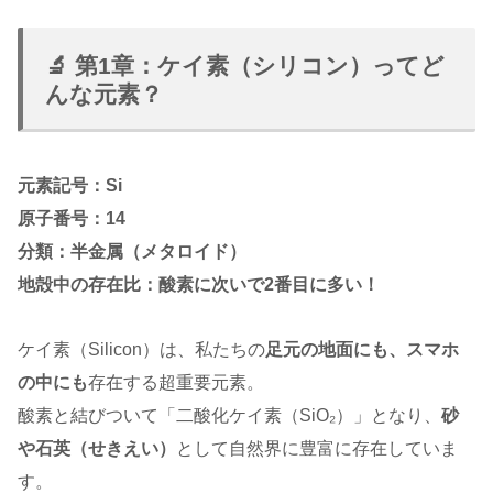
🔬 第1章：ケイ素（シリコン）ってど
んな元素？
元素記号：Si
原子番号：14
分類：半金属（メタロイド）
地殻中の存在比：酸素に次いで2番目に多い！
ケイ素（Silicon）は、私たちの
足元の地面にも、スマホ
の中にも
存在する超重要元素。
酸素と結びついて「二酸化ケイ素（SiO₂）」となり、
砂
や石英（せきえい）
として自然界に豊富に存在していま
す。