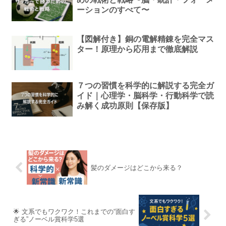
ーションのすべて〜
【図解付き】銅の電解精錬を完全マス
ター！原理から応用まで徹底解説
７つの習慣を科学的に解説する完全ガ
イド｜心理学・脳科学・行動科学で読
み解く成功原則【保存版】
髪のダメージはどこから来る？
🌟 文系でもワクワク！これまでの“面白す
ぎる”ノーベル賞科学5選