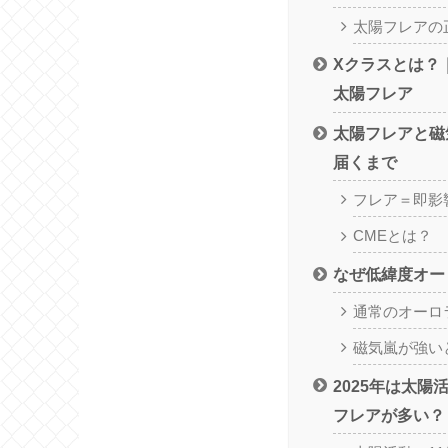
太陽フレアの
Xクラスとは？
太陽フレア
太陽フレアと磁
届くまで
フレア＝即影
CMEとは？
なぜ低緯度オー
通常のオーロ
磁気嵐が強い
2025年は太
フレアが多い？