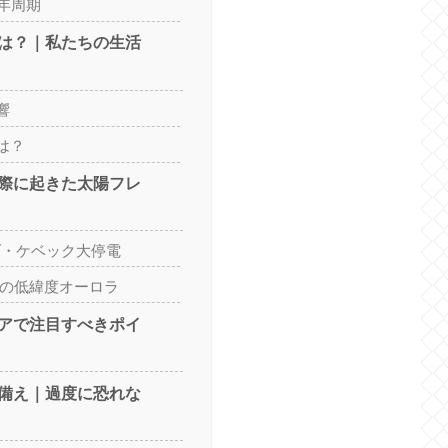
1年周期
は？｜私たちの生活
響
は？
際に起きた太陽フレ
ナダ・ケベック大停電
4年の低緯度オーロラ
アで注目すべきポイ
備え｜過度に恐れな