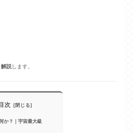
く解説
します。
目次
何か？｜宇宙最大級