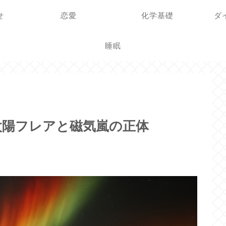
せ
恋愛
化学基礎
ダ
睡眠
太陽フレアと磁気嵐の正体