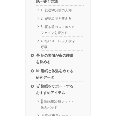
眠へ導く方法
1. 就寝90分前の入浴
2. 寝室環境を整える
3. 寝る前のスマホ＆カ
フェインを避ける
4. 軽いストレッチや深
呼吸
🌞 朝の習慣が夜の睡眠
を決める
📊 睡眠と体温をめぐる
研究データ
🛒 快眠をサポートする
おすすめアイテム
🌡️ 睡眠用冷却マット・
敷きパッド
🧦 睡眠専用ソックス