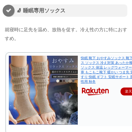
🧦 睡眠専用ソックス
就寝時に足先を温め、放熱を促す。冷え性の方に特におす
すめ。
快眠 靴下 おやすみソックス 靴
ス ソックス 冷え対策 あったか
ソックス 保温 レッグウォーマー
寒 もこもこ靴下 暖かい つま先 
すり 快眠 ギフト 安眠サポート 
性用 秋冬
楽