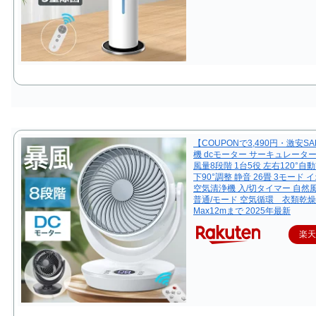
【COUPONで3,490円・激安SA
機 dcモーター サーキュレーター 
風量8段階 1台5役 左右120°自
下90°調整 静音 26畳 3モード
空気清浄機 入/切タイマー 自然風
普通/モード 空気循環 衣類乾燥
Max12mまで 2025年最新
楽