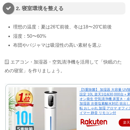
2. 寝室環境を整える
理想の温度：夏は26℃前後、冬は18〜20℃前後
湿度：50〜60%
布団やパジャマは吸湿性の高い素材を選ぶ
🪟 エアコン・加湿器・空気清浄機を活用して「快眠のた
めの寝室」を作りましょう。
【5重除菌】 加湿器 大容量 UV
設定 10L 楽天1位&30,000台
オン発生 空気清浄機 床置き・卓
加湿器 次亜塩素酸水対応 吹出し口
転 おしゃれ 加湿 アロマ オフィス
イマー 静音 リモコン付
楽