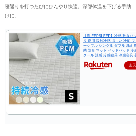
寝返りを打つたびにひんやり快適。深部体温を下げる手助
けに。
【SLEEPSLEEP】冷感 敷きパ
り 夏用 接触冷感 涼しい 冷却 マ
ーシブル シングル ダブル 洗える
菌 防臭 マット ベッドパッド 
クール 涼感 冷感寝具 涼感寝具
楽