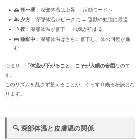
🌅
朝〜昼
：深部体温は上昇 → 活動モードへ
🌆
夕方
：深部体温がピークに → 運動や勉強に最適
🌙
夜
：深部体温が低下 → 眠気が強まる
🛌
睡眠中
：深部体温はさらに低下し、体の回復が進
む
つまり、
「体温が下がること」こそが入眠の合図
なので
す。
このリズムを乱さず整えることが、ぐっすり眠る秘訣とな
ります。
🔍 深部体温と皮膚温の関係