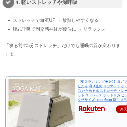
4. 軽いストレッチや深呼吸
ストレッチで血流UP → 放熱しやすくなる
腹式呼吸で副交感神経が優位に → リラックス
「寝る前の5分ストレッチ」だけでも睡眠の質が変わりま
すよ。
【楽天ランキング★1位】ヨガマ
たたみ 滑り止め ヨガマット ケ
み たためる迄 ストレッチ トレ
ット ストレッチ ホットヨガ ピ
クササイズ creer 6mm 厚手 大
楽