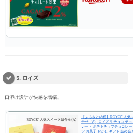
5. ロイズ
口溶け設計が快感を増幅。
【ふるさと納税】ROYCE’人気
合せ（A) | ロイズ 生チョコ チ
レート ポテトチップチョコレー
ツ お菓子 おかし ギフト 詰め合