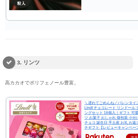
3. リンツ
高カカオでポリフェノール豊富。
＼遅れてごめんね／バレンタイン
Lindt チョコレート リンドール
ングセット 16個入｜ギフト 可
ツ お菓子 おしゃれ 個包装 小分
チョコ 誕生日 手土産 お礼 お返し
チギフト【レビューキャンペー
楽