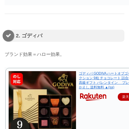
2. ゴディバ
ブランド効果＝ハロー効果。
ゴディバ GODIVA ハートオブ
クション 9粒 チョコレート 詰合
高級ギフト バレンタイン プレ
かえし 送料無料 ▲(sa)
楽