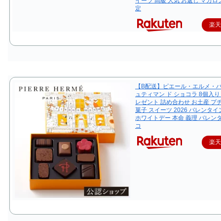
イーツ 高級 人気 お返し マカロ
定
楽
【B配送】ピエール・エルメ・パ
ュティマン ド ショコラ 8個入り
レゼント 詰め合わせ お土産 プ
菓子 スイーツ 2026 バレンタイ
ホワイトデー 本命 義理 バレン
コ
楽