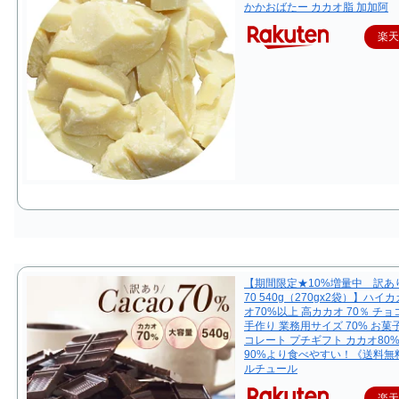
かかおばたー カカオ脂 加加阿
楽
【期間限定★10%増量中 訳あ
70 540g（270gx2袋）】ハイ
オ70%以上 高カカオ 70％ チ
手作り 業務用サイズ 70% お菓
コレート プチギフト カカオ80%
90%より食べやすい！《送料無
ルチュール
楽