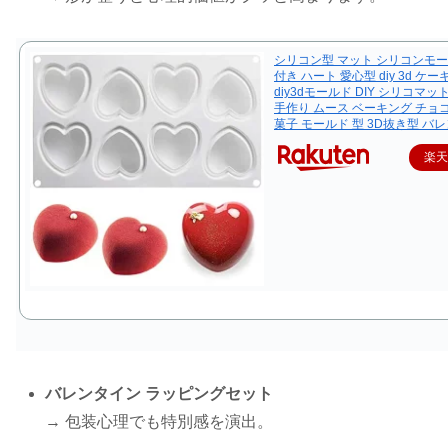
シリコン型 マット シリコンモー
付き ハート 愛心型 diy 3d ケー
diy3dモールド DIY シリコマッ
手作り ムース ベーキング チョ
菓子 モールド 型 3D抜き型 バ
楽
バレンタイン ラッピングセット
→ 包装心理でも特別感を演出。