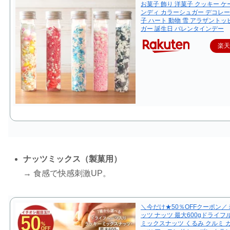
お菓子 飾り 洋菓子 クッキー ケ
ンディ カラーシュガー デコレー
子 ハート 動物 雪 アラザント
ガー 誕生日 バレンタインデー
楽
ナッツミックス（製菓用）
→ 食感で快感刺激UP。
＼今だけ★50％OFFクーポン
ッツ ナッツ 最大600gドライ
ミックスナッツ くるみ クルミ 