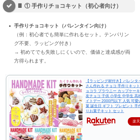
🍫 ① 手作りチョコキット（初心者向け）
手作りチョコキット（バレンタイン向け）
（例：初心者でも簡単に作れるセット。テンパリン
グ不要、ラッピング付き）
→ 初めてでも失敗しにくいので、価値と達成感が両
方得られます。
【ラッピング材付き】バレンタイ
さん作れる チョコ 手作りキット
ョコラ ブラウニー カップケーキ
友チョコ 子供 小学生 中学生 高
イトデー 2000円以下 人気 可愛
菓 誕生日 ギフト プレゼント 手
りお菓子キット セット
楽