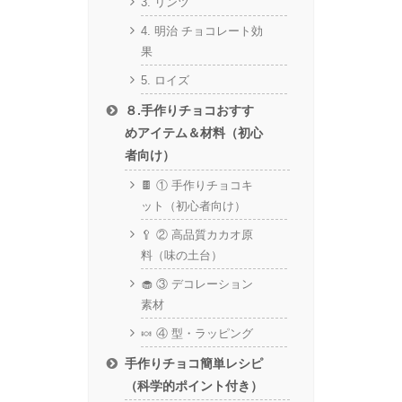
3. リンツ
4. 明治 チョコレート効
果
5. ロイズ
８.手作りチョコおすす
めアイテム＆材料（初心
者向け）
🍫 ① 手作りチョコキ
ット（初心者向け）
🥄 ② 高品質カカオ原
料（味の土台）
🧁 ③ デコレーション
素材
🍬 ④ 型・ラッピング
手作りチョコ簡単レシピ
（科学的ポイント付き）