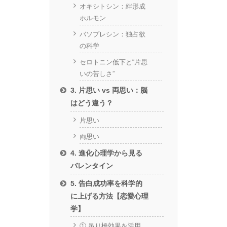
オキシトシン：絆形成
ホルモン
バソプレシン：独占欲
の科学
セロトニン低下と“片思
いの苦しさ”
3. 片思い vs 両思い：脳
はどう違う？
片思い
両思い
4. 進化心理学から見る
バレンタイン
5. 告白成功率を科学的
に上げる方法【恋愛心理
学】
① 吊り橋効果を活用