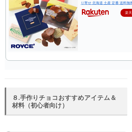
り寄せ 北海道 土産 定番 送料無
楽
８.手作りチョコおすすめアイテム＆
材料（初心者向け）