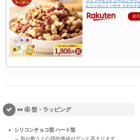
ッツ アーモンド レーズン クラ
んご いちじく バナナ イチジク 
楽
🍬 ④ 型・ラッピング
シリコンチョコ型 ハート型
→ 形が整うと心理的価値がグッと高まります。