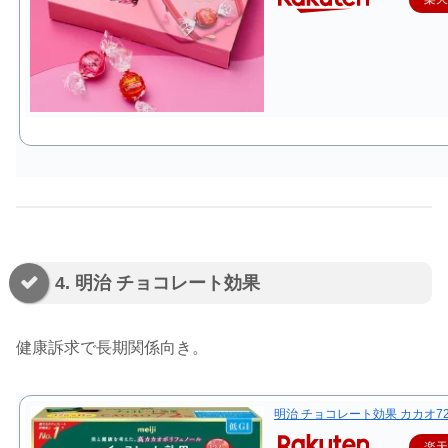
4. 明治 チョコレート効果
健康訴求で長期関係向き。
明治 チョコレート効果 カカオ72％
楽