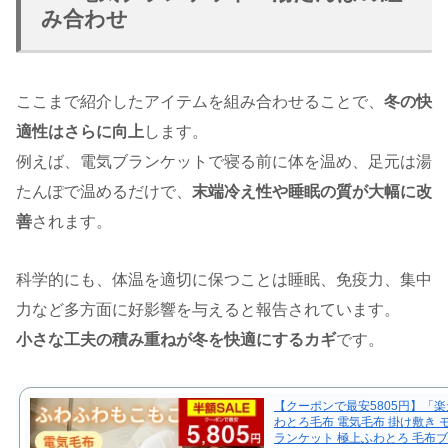
み合わせ
ここまで紹介したアイテムを組み合わせることで、
冬の快
適性はさらに向上
します。
例えば、電気ブランケットで寝る前に体を温め、足元は湯
たんぽで温めるだけで、
末端冷え性や睡眠の質が大幅に改
善
されます。
科学的にも、体温を適切に保つことは睡眠、免疫力、集中
力など多方面に好影響を与えると報告されています。
小さな工夫の積み重ねが冬を快適にするカギ
です。
【クーポンで最安5805円】「楽
わとろ毛布 電気毛布 掛け敷き 
ランケット 極上ふわとろ 毛布