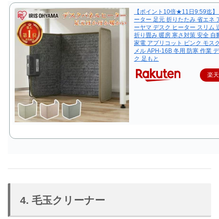
【ポイント10倍★11日9:59迄
ーター 足元 折りたたみ 省エネ
ーヤマ デスク ヒーター スリム
折り畳み 暖房 寒さ対策 安全 自動
家電 アプリコット ピンク モス
メル APH-16B 冬用 防寒 作業
ク 足もと
楽
4. 毛玉クリーナー