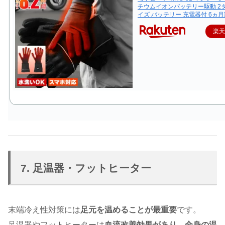
チウムイオンバッテリー駆動 2タ
イズ バッテリー 充電器付 6ヵ
楽
7. 足温器・フットヒーター
末端冷え性対策には
足元を温めることが最重要
です。
足温器やフットヒーターは
血流改善効果があり、全身の温