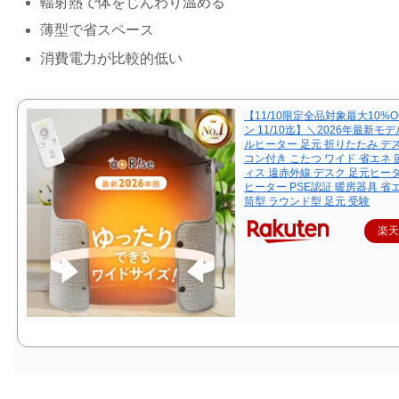
輻射熱で体をじんわり温める
薄型で省スペース
消費電力が比較的低い
【11/10限定全品対象最大10%
ン 11/10迄】＼2026年最新モ
ルヒーター 足元 折りたたみ デ
コン付き こたつ ワイド 省エネ 
ィス 遠赤外線 デスク 足元ヒー
ヒーター PSE認証 暖房器具 省
筒型 ラウンド型 足元 受験
楽