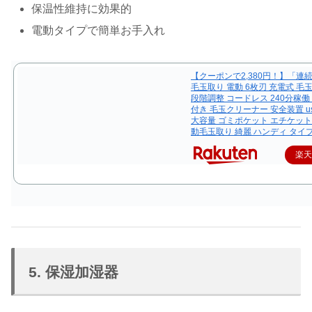
保温性維持に効果的
電動タイプで簡単お手入れ
【クーポンで2,380円！】「連
毛玉取り 電動 6枚刃 充電式 毛玉
段階調整 コードレス 240分稼働 
付き 毛玉クリーナー 安全装置 u
大容量 ゴミポケット エチケット
動毛玉取り 綺麗 ハンディ タイ
楽
5. 保湿加湿器