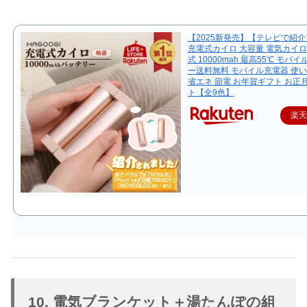
【2025新発売】【テレビで紹介】h
充電式カイロ 大容量 電気カイロ
式 10000mah 最高55℃ モバ
ー送料無料 モバイル充電器 使
省エネ 節電 お年賀ギフト お正
ト【全9色】
楽
10. 電気ブランケット＋湯たんぽの組