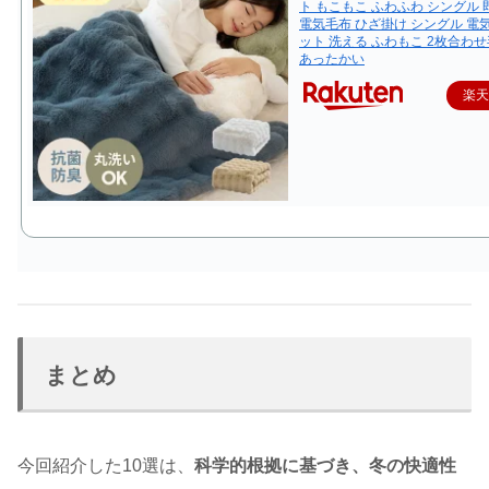
ト もこもこ ふわふわ シングル 
電気毛布 ひざ掛け シングル 電
ット 洗える ふわもこ 2枚合わせ
あったかい
楽
まとめ
今回紹介した10選は、
科学的根拠に基づき、冬の快適性