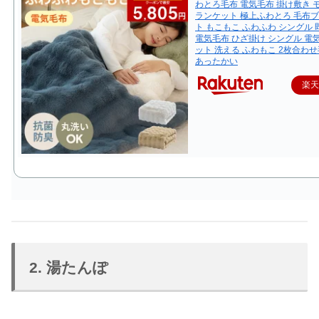
わとろ毛布 電気毛布 掛け敷き 
ランケット 極上ふわとろ 毛布
ト もこもこ ふわふわ シングル 
電気毛布 ひざ掛け シングル 電
ット 洗える ふわもこ 2枚合わせ
あったかい
楽
2. 湯たんぽ