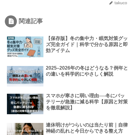
takuco
関連記事
【保存版】冬の集中力・眠気対策グッ
ズ完全ガイド｜科学で分かる原因と即
効アイテム
2025–2026年の冬はどうなる？例年と
の違いを科学的にやさしく解説
スマホが寒さに弱い理由──冬にバッ
テリーが急激に減る科学【原因と対策
を徹底解説】
連休明けがつらいのは当たり前｜自律
神経の乱れと今日からできる整え方