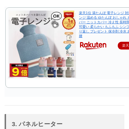
楽天1位 湯たんぽ 電子レンジ 対
ンジ 温める ゆたんぽ おしゃれ 
バー ニットカバー 冷え性 長時
可愛い 柔らかい もふもふ シンプル
り返し プレゼント 保冷剤 冷水 
腰
楽
3. パネルヒーター