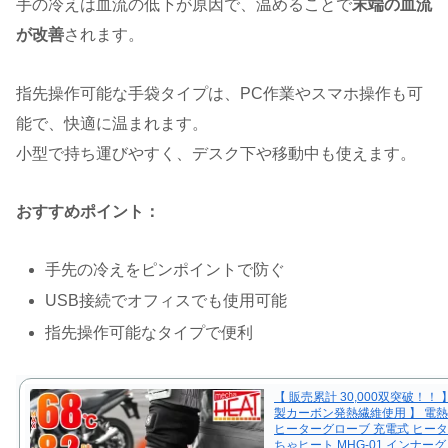
手の冷えは血流の低下が原因で、温めることで
末端の血流
が改善
されます。
指先操作可能な手袋タイプは、PC作業やスマホ操作も可
能で、快適に温まれます。
小型で持ち運びやすく、デスク下や移動中も使えます。
おすすめポイント：
手先の冷えをピンポイントで防ぐ
USB接続でオフィスでも使用可能
指先操作可能なタイプで便利
【 販売累計 30,000双突破！！ 
製カーボン発熱繊維使用 】 電
ヒーターグローブ 充電式 ヒータ
ちゃヒート MHG-01 インナー