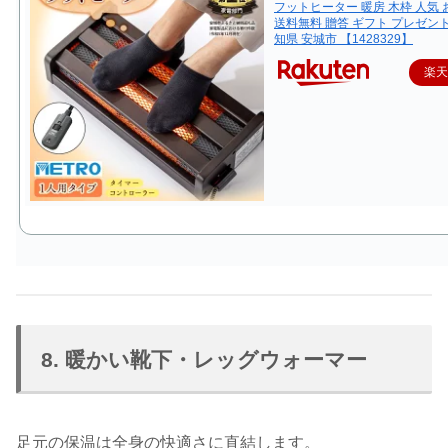
フットヒーター 暖房 木枠 人気
送料無料 贈答 ギフト プレゼント
知県 安城市 【1428329】
楽
8. 暖かい靴下・レッグウォーマー
足元の保温は全身の快適さに直結します。