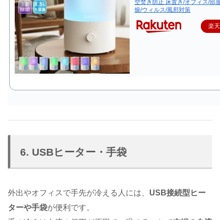
空焚き防止 床置き/オフィス/部屋
燥/ウィルス/風邪対策
楽
6. USBヒーター・手袋
外出やオフィスで手先が冷える人には、
USB接続型ヒー
ターや手袋
が便利です。