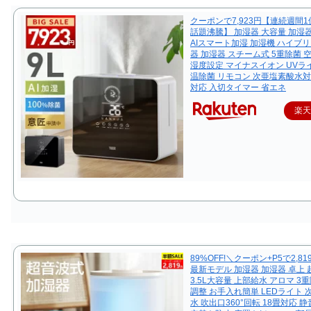
クーポンで7,923円【連続週間1
話題沸騰】 加湿器 大容量 加湿器 
AIスマート加湿 加湿機 ハイブ
器 加湿器 スチーム式 5重除菌 
湿度設定 マイナスイオン UVラ
温除菌 リモコン 次亜塩素酸水対
対応 入切タイマー 省エネ
楽
89%OFF!＼クーポン+P5で2,81
最新モデル 加湿器 加湿器 卓上 
3.5L大容量 上部給水 アロマ 3
調整 お手入れ簡単 LEDライト 
水 吹出口360°回転 18畳対応 