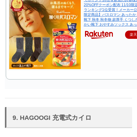
20%OFFクーポン配布 11/10
ランキング1位受賞！メーカー
限定商品】バスロマン あったか
靴下 秋冬 秋冬物 超厚手 くつし
かい靴下 おやすみソックス あ
楽
9. HAGOOGI 充電式カイロ