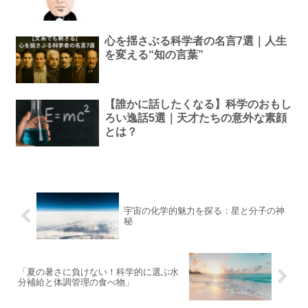
心を揺さぶる科学者の名言7選｜人生
を変える“知の言葉”
【誰かに話したくなる】科学のおもし
ろい逸話5選｜天才たちの意外な素顔
とは？
宇宙の化学的魅力を探る：星と分子の神
秘
「夏の暑さに負けない！科学的に選ぶ水
分補給と体調管理の食べ物」