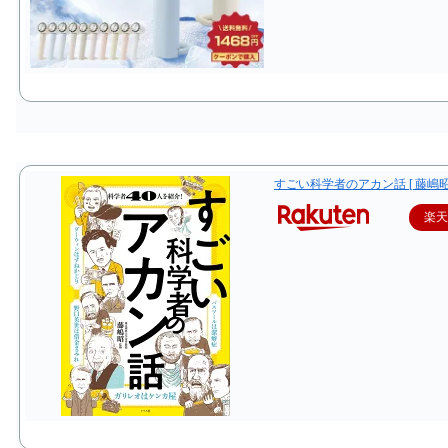
すごい科学者のアカン話 [ 藤嶋昭 
楽