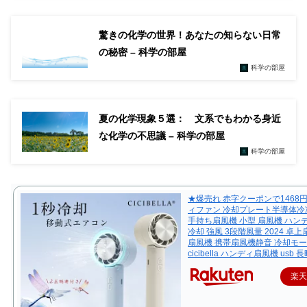
驚きの化学の世界！あなたの知らない日常
の秘密 – 科学の部屋
科学の部屋
夏の化学現象５選： 文系でもわかる身近
な化学の不思議 – 科学の部屋
科学の部屋
★爆売れ 赤字クーポンで1468
ィファン 冷却プレート半導体冷
手持ち扇風機 小型 扇風機 ハン
冷却 強風 3段階風量 2024 卓
扇風機 携帯扇風機静音 冷却モ
cicibella ハンディ扇風機 usb 
楽