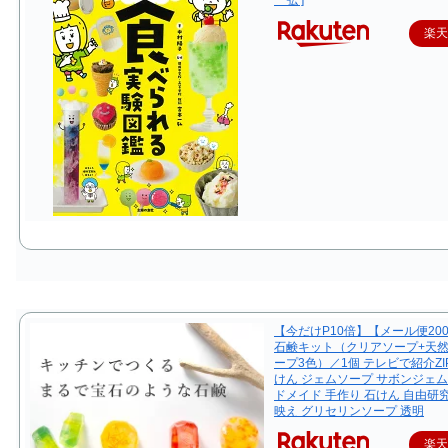
楽
【今だけP10倍】【メール便20
石鹸キット（クリアソープ+天
ープ3色）／1個 テレビで紹介ZI
けん ジェムソープ サボンジェム
ドメイド 手作り 石けん 自由研
映え グリセリンソープ 透明
楽