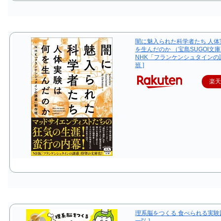
闇に魅入られた科学者たち 人体
を生んだのか （宝島SUGOI文庫）
NHK「フランケンシュタインの
班 ]
楽
理系脳をつくる 食べられる実験図
一弘 ]