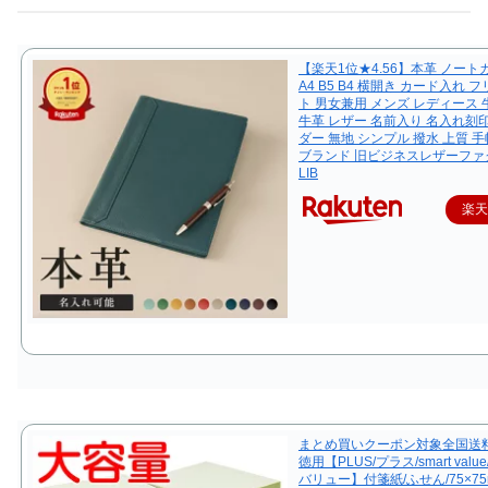
【楽天1位★4.56】本革 ノートカ
A4 B5 B4 横開き カード入れ 
ト 男女兼用 メンズ レディース 
牛革 レザー 名前入り 名入れ刻
ダー 無地 シンプル 撥水 上質 
ブランド 旧ビジネスレザーファ
LIB
楽
まとめ買いクーポン対象全国送
徳用【PLUS/プラス/smart val
バリュー】付箋紙/ふせん/75×75