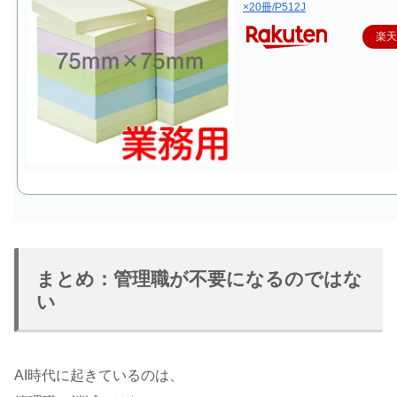
×20冊/P512J
楽
まとめ：管理職が不要になるのではな
い
AI時代に起きているのは、