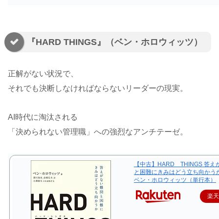
『HARD THINGS』（ベン・ホロウィッツ）
正解がない状況で、
それでも決断しなければならないリーダーの現実。
AI時代に淘汰される
「決められない管理職」への強烈なアンチテーゼ。
【中古】HARD THINGS 答
と困難にきみはどう立ち向かうか/
ベン・ホロウィッツ（単行本）
楽