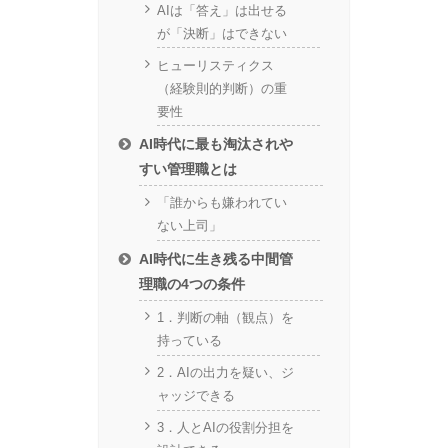
AIは「答え」は出せる
が「決断」はできない
ヒューリスティクス
（経験則的判断）の重
要性
AI時代に最も淘汰されや
すい管理職とは
「誰からも嫌われてい
ない上司」
AI時代に生き残る中間管
理職の4つの条件
1．判断の軸（観点）を
持っている
2．AIの出力を疑い、ジ
ャッジできる
3．人とAIの役割分担を