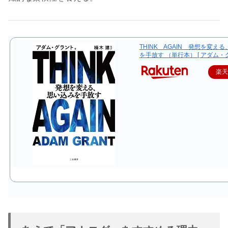
THINK AGAIN 発想を変え
を手放す （単行本） [ アダム・グ
楽