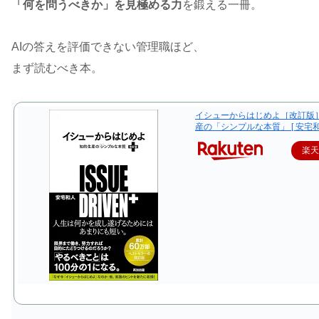
「何を問うべきか」を見極める力
を鍛える一冊。
AIの答えを評価できない管理職ほど、
まず読むべき本。
イシューからはじめよ［改訂版］
産の「シンプルな本質」 [ 安宅和
楽