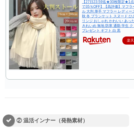
【27日23:59迄★30枚限定★1点
で35％OFF】【高評価】マフラ
ル 大判 厚手 マフラー レディー
秋 冬 ブランケット スヌード ひ
リンジ おしゃれ かわいい あっ
きれいめ 無地 防寒 通勤 学生 
プレゼント ギフト 白 黒
楽
② 温活インナー（発熱素材）