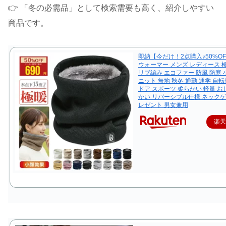
👉 「冬の必需品」として検索需要も高く、紹介しやすい
商品です。
即納【今だけ！2点購入♪50%O
ウォーマー メンズ レディース 
リブ編み エコファー 防風 防寒
ニット 無地 秋冬 通勤 通学 自転
ドア スポーツ 柔らかい 軽量 お
かい リバーシブル仕様 ネックゲ
レゼント 男女兼用
楽