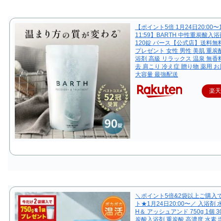
【ポイント5倍 1月24日20:00〜
11:59】BARTH 中性重炭酸入浴
120錠 バース【公式店】送料無料
プレゼント 女性 男性 美肌 重炭
浴剤 高級 リラックス 温泉 無香
去 肩こり 冷え症 贈り物 薬用 お
大容量 最強配送
楽
＼ポイント5倍&2袋以上ご購入
ト★1月24日20:00〜／ 入浴剤
H＆ アッシュアンド 750g 1個 
炭酸入浴剤 重炭酸 高濃度 水素