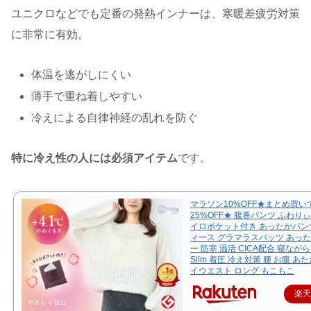
ユニクロなどでも定番の発熱インナーは、寒暖差疲労対策
に非常に有効。
体温を逃がしにくい
薄手で重ね着しやすい
冷えによる自律神経の乱れを防ぐ
特に冷え性の人には必須アイテム
です。
マラソン10%OFF★まとめ買い
25%OFF★ 腹巻パンツ ふわり
イロポケット付き あったかパン
ィース グラマラスパッツ あっ
ー 防寒 温活 CICA配合 寝ながら 
Slim 着圧 冷え対策 腰 お腹 あ
イウエスト ロング もこもこ
楽