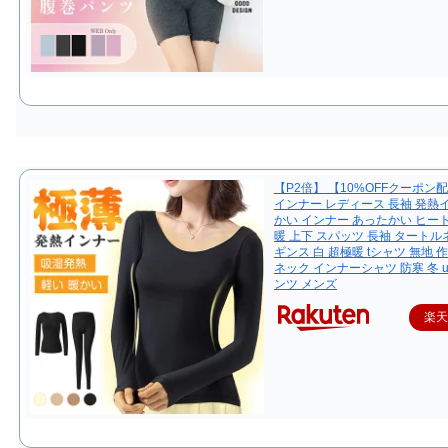
【P2倍】 【10%OFFクーポン
インナー レディース 長袖 発熱
かい インナー あったかい ヒー
暖 上下 スパッツ 長袖 タートル
ギンス 白 超極暖 tシャツ 無地 
ネック インナーシャツ 防寒 冬 
ンツ メンズ
楽