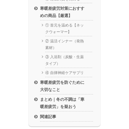
寒暖差疲労対策におすす
めの商品【厳選】
① 首元を温める【ネッ
クウォーマー】
② 温活インナー（発熱
素材）
③ 入浴剤（炭酸・生薬
タイプ）
④ 自律神経ケアサプリ
寒暖差疲労を防ぐために
大切なこと
まとめ｜冬の不調は「寒
暖差疲労」を疑おう
関連記事