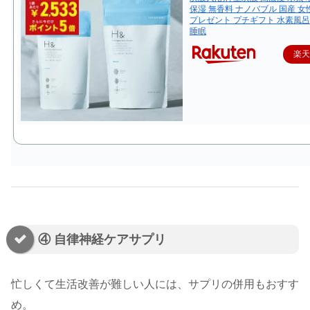
保湿 無香料 ナノバブル 国産 女
プレゼント プチギフト 水素風呂
睡眠
楽
④ 自律神経ケアサプリ
忙しくて生活改善が難しい人には、サプリの併用もおすす
め。