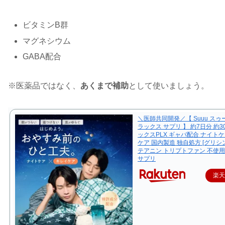
ビタミンB群
マグネシウム
GABA配合
※医薬品ではなく、
あくまで補助
として使いましょう。
＼医師共同開発／【 Suuu スゥー
ラックス サプリ 】 約7日分 約3
ックスPLX ギャバ配合 ナイトケ
ケア 国内製造 独自処方 [グリシ
テアニン トリプトファン 不使用
サプリ
楽