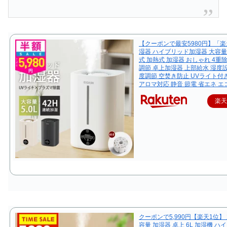
【クーポンで最安5980円】「楽
湿器 ハイブリッド加湿器 大容量 
式 加熱式 加湿器 おしゃれ 4重除
調節 卓上加湿器 上部給水 湿度
度調節 空焚き防止 UVライト付
アロマ対応 静音 節電 省エネ エ
楽
クーポンで5,990円【楽天1位】
容量 加湿器 卓上 6L 加湿機 ハ