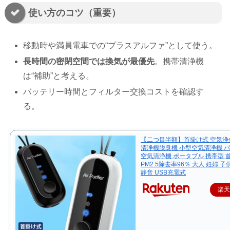
使い方のコツ（重要）
移動時や満員電車での“プラスアルファ”として使う。
長時間の密閉空間では換気が最優先
。携帯清浄機
は“補助”と考える。
バッテリー時間とフィルター交換コストを確認す
る。
【二つ目半額】首掛け式 空気浄
清浄機脱臭機 小型空気清浄機 
空気清浄機 ポータブル 携帯型 
PM2.5除去率96％ 大人 妊婦 
静音 USB充電式
楽