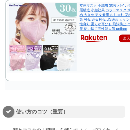
立体マスク 不織布 30枚 バイカラ
層構造 小顔効果 カラーマスク 
め 大きめ 男女兼用 おしゃれ 花粉
策 VFE BFE PFE JIS適合 カ
性良好 柔らか耳ひも 飛沫防止 
策 使い捨て高性能人気 unifree
楽
使い方のコツ（重要）