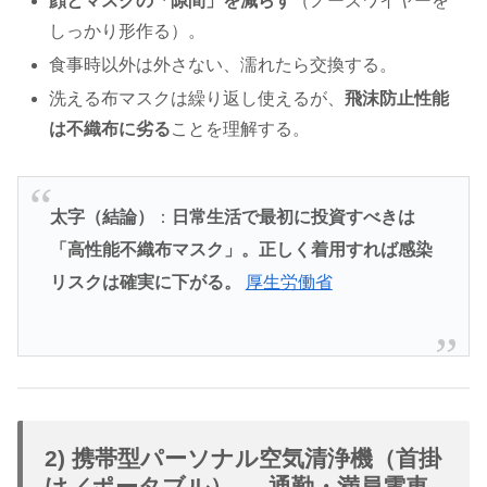
顔とマスクの「隙間」を減らす
（ノーズワイヤーを
しっかり形作る）。
食事時以外は外さない、濡れたら交換する。
洗える布マスクは繰り返し使えるが、
飛沫防止性能
は不織布に劣る
ことを理解する。
太字（結論）
：
日常生活で最初に投資すべきは
「高性能不織布マスク」。正しく着用すれば感染
リスクは確実に下がる。
厚生労働省
2) 携帯型パーソナル空気清浄機（首掛
け／ポータブル） — 通勤・満員電車