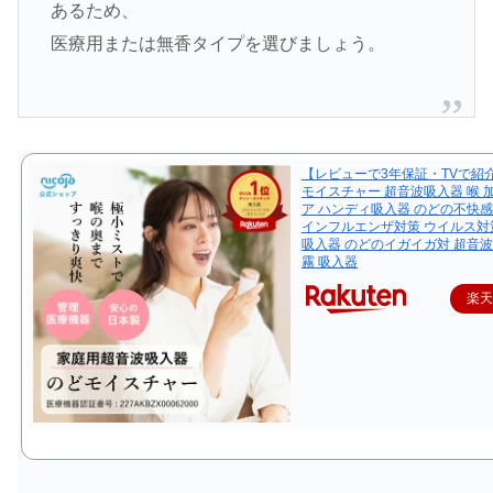
あるため、
医療用または無香タイプを選びましょう。
【レビューで3年保証・TVで紹
モイスチャー 超音波吸入器 喉 
ア ハンディ吸入器 のどの不快感
インフルエンザ対策 ウイルス対
吸入器 のどのイガイガ対 超音
霧 吸入器
楽