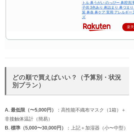
トル 鼻うがい のっぴー 鼻腔洗
子供 3色あり 鼻詰まり 鼻づまり
策 鼻炎 鼻ケア 実用 アレルギー
ズ
楽
どの順で買えばいい？（予算別・状況
別プラン）
A. 最低限（〜5,000円）
：高性能不織布マスク（1箱）＋
非接触体温計（簡易）
B. 標準（5,000〜30,000円）
：上記＋加湿器（小〜中型）