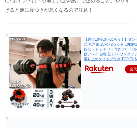
👉 ポイントは「心地よい疲労感」で止めること。やりす
ぎると逆に寝つきが悪くなるので注意！
【最大10%OFFcpあり！】ダン
式 八角形 20kg×2セット 10kg×
個セット シャフト付き バーベル
鉄アレイ 自宅 筋トレ ワンタッ
滑り止めグリップ付き TOP FIL
楽