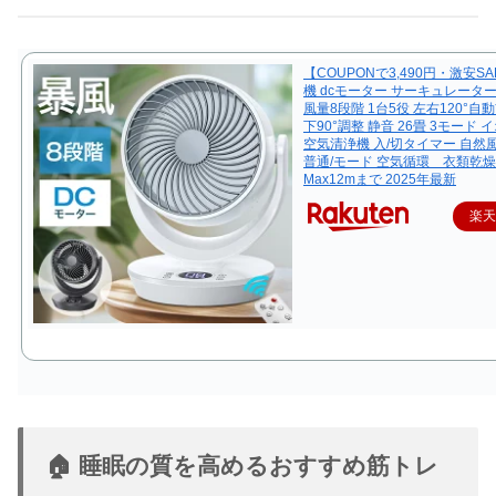
【COUPONで3,490円・激安SA
機 dcモーター サーキュレーター 
風量8段階 1台5役 左右120°自
下90°調整 静音 26畳 3モード
空気清浄機 入/切タイマー 自然風
普通/モード 空気循環 衣類乾燥
Max12mまで 2025年最新
楽
🏠 睡眠の質を高めるおすすめ筋トレ