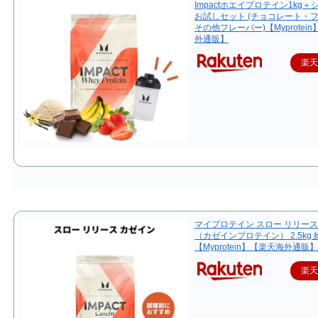
Impactホエイプロテイン1kg
お試しセット (チョコレート・
その他フレーバー)【Myprotei
外通販】
楽
マイプロテイン スロー リリース
（カゼインプロテイン） 2.5kg 
【Myprotein】【楽天海外通販】
楽