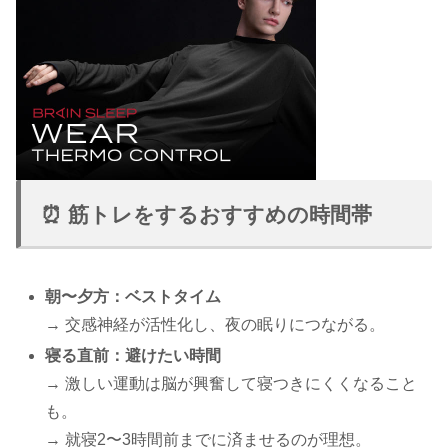
⏰ 筋トレをするおすすめの時間帯
朝〜夕方：ベストタイム
→ 交感神経が活性化し、夜の眠りにつながる。
寝る直前：避けたい時間
→ 激しい運動は脳が興奮して寝つきにくくなること
も。
→ 就寝2〜3時間前までに済ませるのが理想。