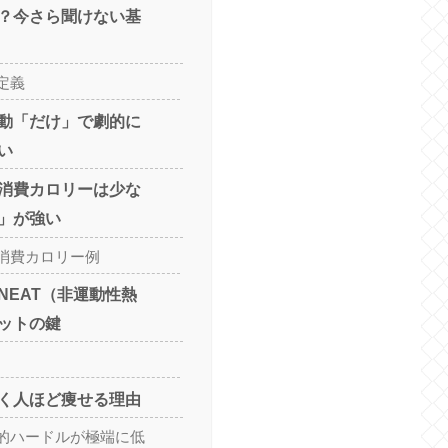
？今さら聞けない基
定義
動「だけ」で劇的に
い
消費カロリーは少な
」が強い
消費カロリー例
NEAT（非運動性熱
ットの鍵
く人ほど痩せる理由
的ハードルが極端に低