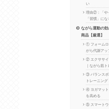
い
理由②：「や
「習慣」にな
ながら運動の効
商品【厳選】
① フォーム
がら代謝アッ
② エクササ
｜ながら筋ト
③ バランス
トレーニング
④ ヨガマッ
を高める
⑤ スマート