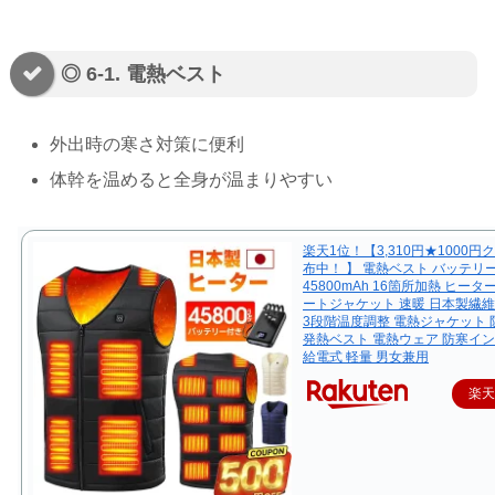
◎ 6-1. 電熱ベスト
外出時の寒さ対策に便利
体幹を温めると全身が温まりやすい
楽天1位！【3,310円★1000円
布中！ 】 電熱ベスト バッテリ
45800mAh 16箇所加熱 ヒータ
ートジャケット 速暖 日本製繊
3段階温度調整 電熱ジャケット
発熱ベスト 電熱ウェア 防寒イン
給電式 軽量 男女兼用
楽