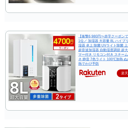
【衝撃6,980円〜赤字クーポン
1位／ 加湿器 大容量 8L ハイブ
湿器 卓上 除菌 UVライト除菌 
超音波加湿器 自動湿度調節 超大
マー付き リモコン付き スチーム
ネ 静音 7色ライト 100℃加熱 
熱でかび予防
楽