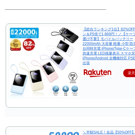
―――――――――――――――――――――
【総合ランキング1位】82%OF
ン＆P5倍で1,869円！／【ケ
運び不要】モバイルバッテリー
22000mAh 大容量 軽量 小型 防
台同時充電 iPhone/Type-Cケ
急速充電 LED残量表示 スマホ
iPhone/Android 全機種対応 P
出張
楽
＼半額SALE！全品【50%OFF