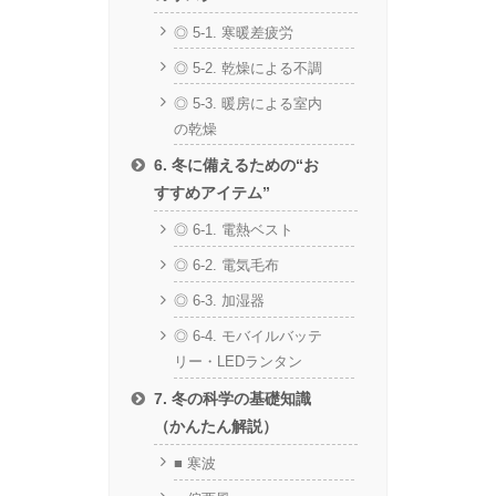
◎ 5-1. 寒暖差疲労
◎ 5-2. 乾燥による不調
◎ 5-3. 暖房による室内
の乾燥
6. 冬に備えるための“お
すすめアイテム”
◎ 6-1. 電熱ベスト
◎ 6-2. 電気毛布
◎ 6-3. 加湿器
◎ 6-4. モバイルバッテ
リー・LEDランタン
7. 冬の科学の基礎知識
（かんたん解説）
■ 寒波