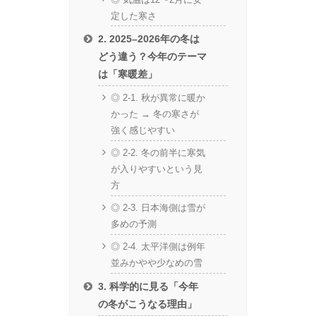
定した寒さ
2. 2025–2026年の冬は
どう違う？今年のテーマ
は「寒暖差」
◎ 2-1. 秋が異常に暖か
かった → 冬の寒さが
強く感じやすい
◎ 2-2. 冬の前半に寒気
が入りやすいという見
方
◎ 2-3. 日本海側は雪が
多めの予測
◎ 2-4. 太平洋側は例年
並みかやや少なめの雪
3. 科学的に見る「今年
の冬がこうなる理由」