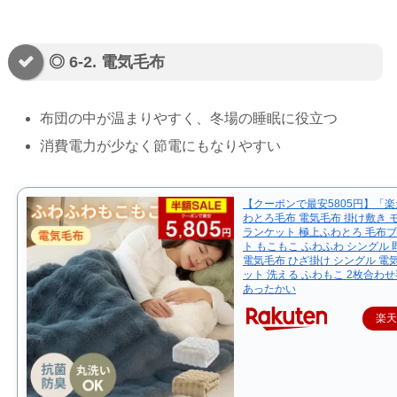
◎ 6-2. 電気毛布
布団の中が温まりやすく、冬場の睡眠に役立つ
消費電力が少なく節電にもなりやすい
【クーポンで最安5805円】「楽
わとろ毛布 電気毛布 掛け敷き 
ランケット 極上ふわとろ 毛布
ト もこもこ ふわふわ シングル 
電気毛布 ひざ掛け シングル 電
ット 洗える ふわもこ 2枚合わせ
あったかい
楽