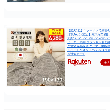
【楽天1位】＼クーポンで最安4,
日本カケン認証 】電気毛布 掛
大判190×130/160×80/120×6
ヒーター 両用 フランネル 自動
ニ退治 過熱保護 タイマー機能付
ンケット ひざ掛け 洗える ダブル
さ対策グッズ
楽