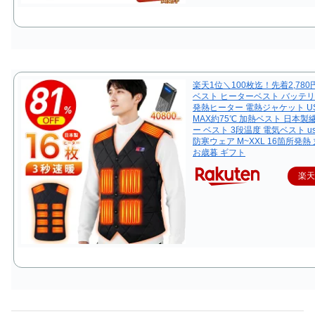
楽天1位＼100枚迄！先着2,780
ベスト ヒーターベスト バッテリ
発熱ヒーター 電熱ジャケット U
MAX約75℃ 加熱ベスト 日本製
ー ベスト 3段温度 電気ベスト u
防寒ウェア M~XXL 16箇所発熱
お歳暮 ギフト
楽