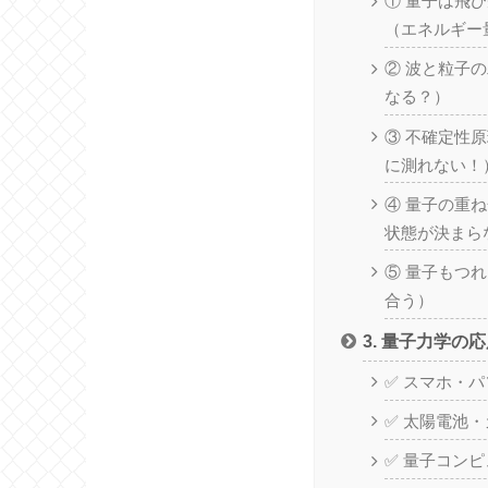
① 量子は飛
（エネルギー
② 波と粒子
なる？）
③ 不確定性
に測れない！
④ 量子の重
状態が決まら
⑤ 量子もつ
合う）
3. 量子力学の
✅ スマホ・
✅ 太陽電池
✅ 量子コン