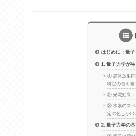
はじめに：量子
1. 量子力学が
① 黒体放射
特定の色を発
② 光電効果
③ 水素のス
定の色しか出
2. 量子力学の