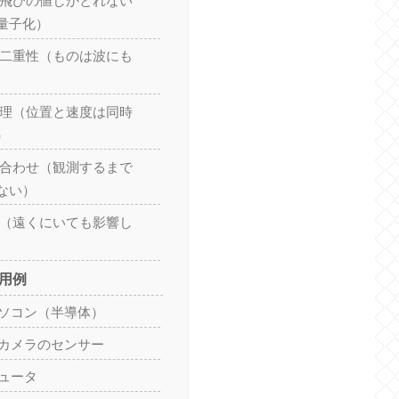
び飛びの値しかとれない
量子化）
の二重性（ものは波にも
原理（位置と速度は同時
）
ね合わせ（観測するまで
ない）
れ（遠くにいても影響し
応用例
パソコン（半導体）
・カメラのセンサー
ピュータ