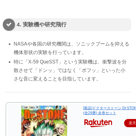
4. 実験機や研究飛行
NASAや各国の研究機関は、ソニックブームを抑える
機体形状の実験を行っています。
特に「X-59 QueSST」という実験機は、衝撃波を分
散させて「ドンッ」ではなく「ポフッ」といった小
さな音に変えることを目指しています。
[新品]ドクターストーン Dr.ST
(全29冊) 全巻セット
楽