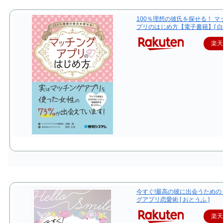
100％理想の彼氏を探せる！ マ
プリのはじめ方【電子書籍】[ 白崎
楽
今すぐ!最高の彼に出会うための
グアプリ恋愛術 [ おとうふ ]
楽