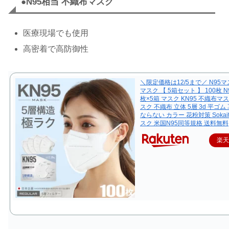
●N95相当 不織布マスク
医療現場でも使用
高密着で高防御性
＼限定価格は12/5まで／ N95マス
マスク 【 5箱セット 】 100枚 N
枚×5箱 マスク KN95 不織布マ
スク 不織布 立体 5層 3d 平ゴム
ならない カラー 花粉対策 Sokaite
スク 米国N95同等規格 送料無料
楽