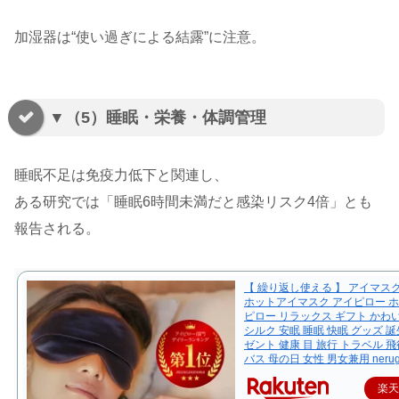
加湿器は“使い過ぎによる結露”に注意。
▼（5）睡眠・栄養・体調管理
睡眠不足は免疫力低下と関連し、
ある研究では「睡眠6時間未満だと感染リスク4倍」とも
報告される。
【 繰り返し使える 】 アイマス
ホットアイマスク アイピロー 
ピロー リラックス ギフト かわい
シルク 安眠 睡眠 快眠 グッズ 誕
ゼント 健康 目 旅行 トラベル 飛
バス 母の日 女性 男女兼用 nerug
楽