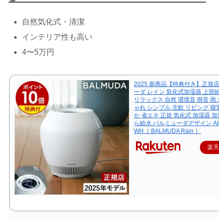
自然気化式・清潔
インテリア性も高い
4〜5万円
2025 新商品【特典付き】正規
ーダ レイン 気化式加湿器 上部給
リラックス 自然 環境音 雨音 雨 
ゃれ シンプル 北欧 リビング 寝室
か 省エネ 正規 気化式 加湿器 加
ら給水 バルミューダデザイン AHM
WH［ BALMUDA Rain ］
楽