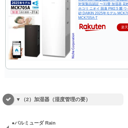
対策製品認証 〜31畳 加湿器 花
ホコリ ニオイ 脱臭 PM2.5 菌 
砂 DAIKIN 2025年モデル MCK7
MCK705A-T
楽
▼（2）加湿器（湿度管理の要）
●バルミューダ Rain