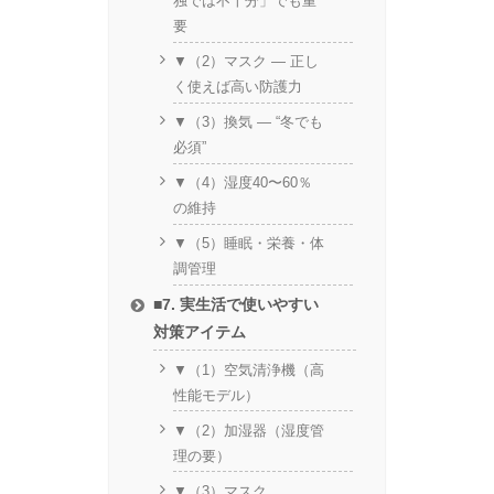
独では不十分」でも重
要
▼（2）マスク ― 正し
く使えば高い防護力
▼（3）換気 ― “冬でも
必須”
▼（4）湿度40〜60％
の維持
▼（5）睡眠・栄養・体
調管理
■7. 実生活で使いやすい
対策アイテム
▼（1）空気清浄機（高
性能モデル）
▼（2）加湿器（湿度管
理の要）
▼（3）マスク