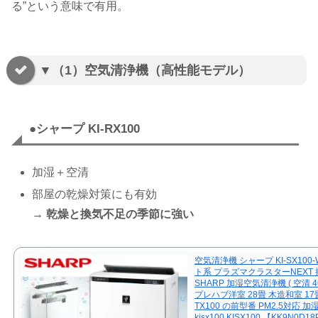
る”という意味で有用。
▼（1）空気清浄機（高性能モデル）
●シャープ KI-RX100
加湿＋空清
部屋の乾燥対策にも有効
→ 乾燥と換気不足の季節に強い
空気清浄機 シャープ KI-SX100
ト系 プラズマクラスターNEXT 
SHARP 加湿空気清浄機 ( 空清 4
プレハブ洋室 28畳 木造和室 17畳 
TX100 の前型番 PM2.5対応 加
kisx100 KISX100 【KK9N0D1