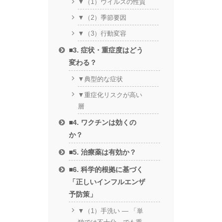
▼（1）ウイルスの性質
▼（2）季節要因
▼（3）行動変容
■3. 症状・重症度はどう
変わる？
▼典型的な症状
▼重症化リスクが高い
層
■4. ワクチンは効くの
か？
■5. 治療薬は有効か？
■6. 科学的根拠に基づく
「正しいインフルエンザ
予防策」
▼（1）手洗い ― 「単