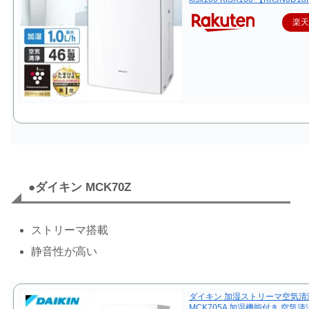
楽
●ダイキン MCK70Z
ストリーマ搭載
静音性が高い
ダイキン 加湿ストリーマ空気清
MCK705A 加湿機能付き 空気清