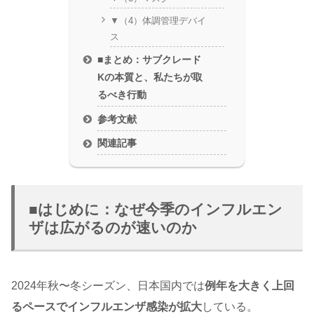
▼（4）体調管理デバイ
ス
■まとめ：サブクレード
Kの本質と、私たちが取
るべき行動
参考文献
関連記事
■はじめに：なぜ今季のインフルエン
ザは広がるのが速いのか
2024年秋〜冬シーズン、日本国内では
例年を大きく上回
るペースでインフルエンザ感染が拡大
している。