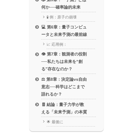
何か──確率論的未来
🧪 例：原子の崩壊
💻 第6章：量子コンピュ
ータと未来予測の最前線
📈 応用例：
👁️ 第7章：観測者の役割
──私たちは未来を“創
る”存在なのか？
⚖️ 第8章：決定論vs自由
意志──科学はどこまで
語れるか？
🧾 結論：量子力学が教
える「未来予測」の本質
🌟 最後に