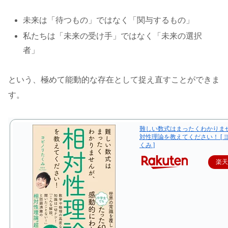
未来は「待つもの」ではなく「関与するもの」
私たちは「未来の受け手」ではなく「未来の選択
者」
という、極めて能動的な存在として捉え直すことができま
す。
難しい数式はまったくわかりま
対性理論を教えてください！ [ 
くみ ]
楽