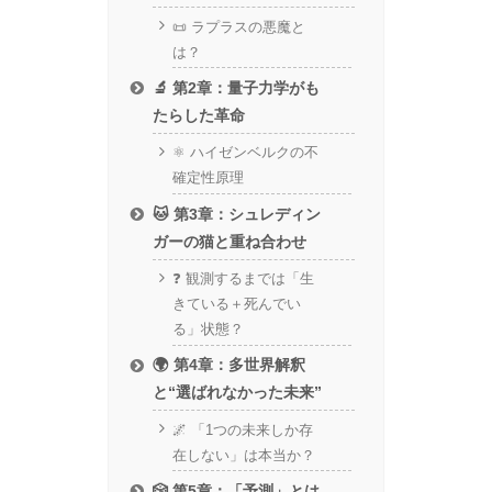
📜 ラプラスの悪魔と
は？
🔬 第2章：量子力学がも
たらした革命
⚛️ ハイゼンベルクの不
確定性原理
🐱 第3章：シュレディン
ガーの猫と重ね合わせ
❓ 観測するまでは「生
きている＋死んでい
る」状態？
🌍 第4章：多世界解釈
と“選ばれなかった未来”
🌌 「1つの未来しか存
在しない」は本当か？
🎲 第5章：「予測」とは